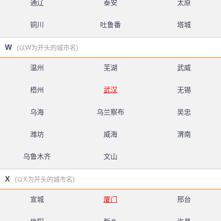
通辽
泰安
太原
铜川
吐鲁番
塔城
W
(以W为开头的城市名)
温州
芜湖
武威
梧州
武汉
无锡
乌海
乌兰察布
吴忠
潍坊
威海
渭南
乌鲁木齐
文山
X
(以X为开头的城市名)
宣城
厦门
邢台