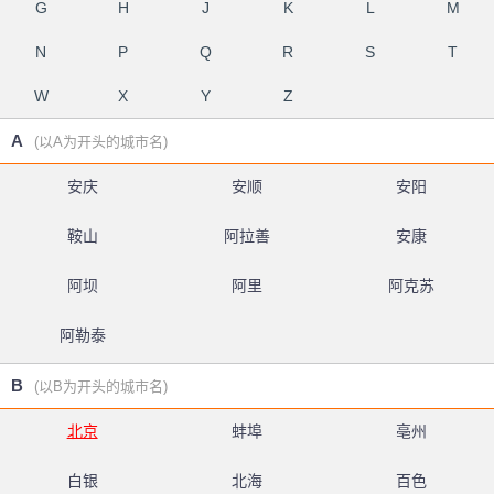
G
H
J
K
L
M
N
P
Q
R
S
T
W
X
Y
Z
A
(以A为开头的城市名)
安庆
安顺
安阳
鞍山
阿拉善
安康
阿坝
阿里
阿克苏
阿勒泰
B
(以B为开头的城市名)
北京
蚌埠
亳州
白银
北海
百色