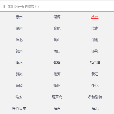
H
(以H为开头的城市名)
惠州
河源
杭州
湖州
合肥
淮南
淮北
黄山
河池
贺州
海口
邯郸
衡水
鹤壁
哈尔滨
鹤岗
黑河
黄石
黄冈
衡阳
怀化
淮安
葫芦岛
呼和浩特
呼伦贝尔
海东
海北