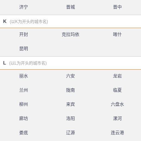
济宁
晋城
晋中
K
(以K为开头的城市名)
开封
克拉玛依
喀什
昆明
L
(以L为开头的城市名)
丽水
六安
龙岩
兰州
陇南
临夏
柳州
来宾
六盘水
廊坊
洛阳
漯河
娄底
辽源
连云港