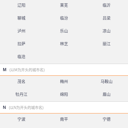
辽阳
莱芜
临沂
聊城
临汾
吕梁
泸州
乐山
凉山
拉萨
林芝
丽江
临沧
M
(以M为开头的城市名)
茂名
梅州
马鞍山
牡丹江
绵阳
眉山
N
(以N为开头的城市名)
宁波
南平
宁德