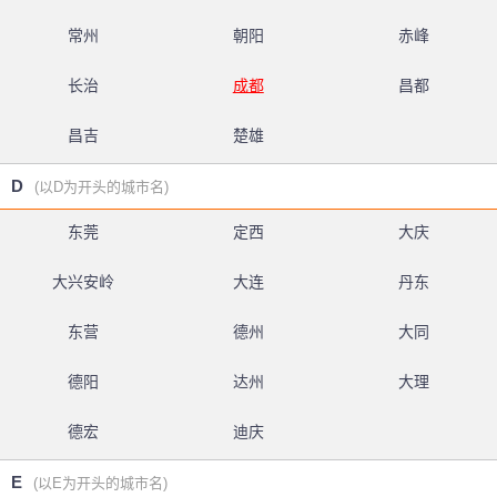
常州
朝阳
赤峰
长治
成都
昌都
昌吉
楚雄
D
(以D为开头的城市名)
东莞
定西
大庆
大兴安岭
大连
丹东
东营
德州
大同
德阳
达州
大理
德宏
迪庆
E
(以E为开头的城市名)