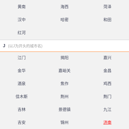
黄南
海西
菏泽
汉中
哈密
和田
红河
J
(以J为开头的城市名)
江门
揭阳
嘉兴
金华
嘉峪关
金昌
酒泉
焦作
鸡西
佳木斯
荆州
荆门
吉林
景德镇
九江
吉安
锦州
济南