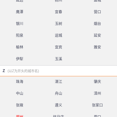
延边
扬州
盐城
鹰潭
宜春
营口
银川
玉树
烟台
阳泉
运城
延安
榆林
宜宾
雅安
伊犁
玉溪
Z
(以Z为开头的城市名)
珠海
湛江
肇庆
中山
舟山
漳州
张掖
遵义
张家口
郑州
驻马店
周口