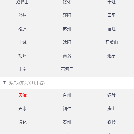
双鸭山
绥化
十堰
随州
邵阳
四平
松原
苏州
宿迁
上饶
沈阳
石嘴山
朔州
商洛
遂宁
山南
石河子
T
(以T为开头的城市名)
天津
台州
铜陵
天水
铜仁
唐山
通化
泰州
铁岭