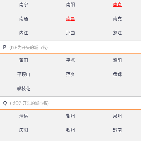
南宁
南阳
南京
南通
南昌
南充
内江
那曲
怒江
P
(以P为开头的城市名)
莆田
平凉
濮阳
平顶山
萍乡
盘锦
攀枝花
Q
(以Q为开头的城市名)
清远
衢州
泉州
庆阳
钦州
黔南