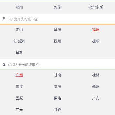
鄂州
恩施
鄂尔多斯
F
(以F为开头的城市名)
佛山
阜阳
福州
防城港
抚州
抚顺
阜新
G
(以G为开头的城市名)
广州
甘南
桂林
贵港
贵阳
赣州
固原
果洛
广安
广元
甘孜