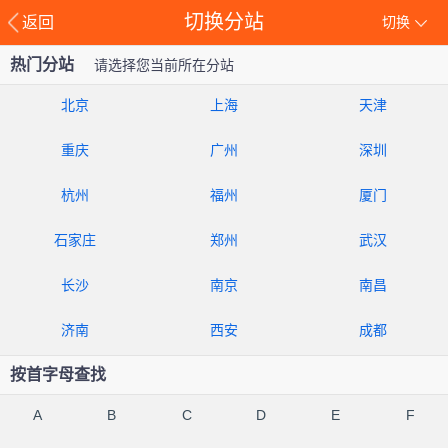
切换分站
返回
切换
热门分站
请选择您当前所在分站
北京
上海
天津
重庆
广州
深圳
杭州
福州
厦门
石家庄
郑州
武汉
长沙
南京
南昌
济南
西安
成都
按首字母查找
A
B
C
D
E
F