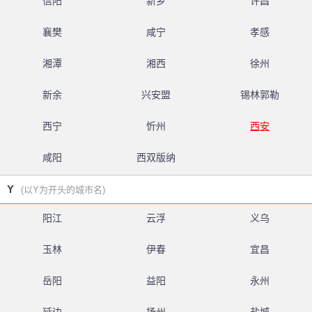
信阳
新乡
许昌
襄樊
咸宁
孝感
湘潭
湘西
徐州
新余
兴安盟
锡林郭勒
西宁
忻州
西安
咸阳
西双版纳
Y
(以Y为开头的城市名)
阳江
云浮
义乌
玉林
伊春
宜昌
岳阳
益阳
永州