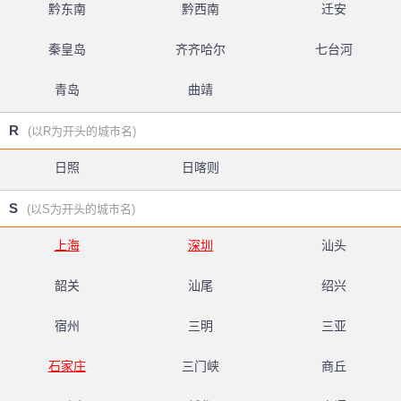
黔东南
黔西南
迁安
秦皇岛
齐齐哈尔
七台河
青岛
曲靖
R
(以R为开头的城市名)
日照
日喀则
S
(以S为开头的城市名)
上海
深圳
汕头
韶关
汕尾
绍兴
宿州
三明
三亚
石家庄
三门峡
商丘