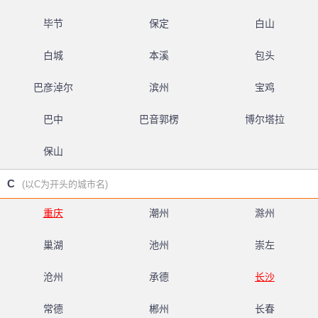
毕节
保定
白山
白城
本溪
包头
巴彦淖尔
滨州
宝鸡
巴中
巴音郭楞
博尔塔拉
保山
C
(以C为开头的城市名)
重庆
潮州
滁州
巢湖
池州
崇左
沧州
承德
长沙
常德
郴州
长春