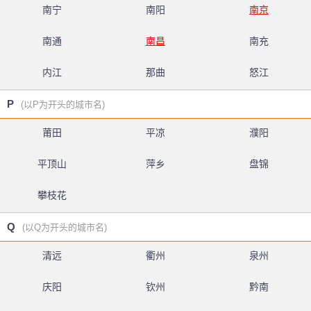
南宁
南阳
南京
南通
南昌
南充
内江
那曲
怒江
P
(以P为开头的城市名)
莆田
平凉
濮阳
平顶山
萍乡
盘锦
攀枝花
Q
(以Q为开头的城市名)
清远
衢州
泉州
庆阳
钦州
黔南