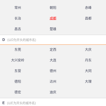
常州
朝阳
赤峰
长治
成都
昌都
昌吉
楚雄
D
(以D为开头的城市名)
东莞
定西
大庆
大兴安岭
大连
丹东
东营
德州
大同
德阳
达州
大理
德宏
迪庆
E
(以E为开头的城市名)