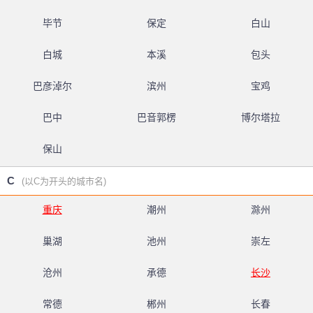
毕节
保定
白山
白城
本溪
包头
巴彦淖尔
滨州
宝鸡
巴中
巴音郭楞
博尔塔拉
保山
C
(以C为开头的城市名)
重庆
潮州
滁州
巢湖
池州
崇左
沧州
承德
长沙
常德
郴州
长春