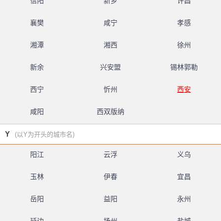
信阳
新乡
许昌
襄樊
咸宁
孝感
湘潭
湘西
徐州
新余
兴安盟
锡林郭勒
西宁
忻州
西安
咸阳
西双版纳
Y
(以Y为开头的城市名)
阳江
云浮
义乌
玉林
伊春
宜昌
岳阳
益阳
永州