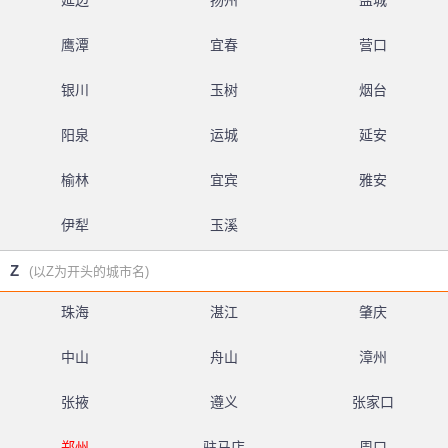
延边
扬州
盐城
鹰潭
宜春
营口
银川
玉树
烟台
阳泉
运城
延安
榆林
宜宾
雅安
伊犁
玉溪
Z
(以Z为开头的城市名)
珠海
湛江
肇庆
中山
舟山
漳州
张掖
遵义
张家口
郑州
驻马店
周口