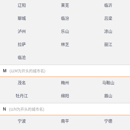
辽阳
莱芜
临沂
聊城
临汾
吕梁
泸州
乐山
凉山
拉萨
林芝
丽江
临沧
M
(以M为开头的城市名)
茂名
梅州
马鞍山
牡丹江
绵阳
眉山
N
(以N为开头的城市名)
宁波
南平
宁德