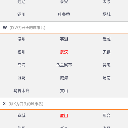
通辽
泰安
太原
铜川
吐鲁番
塔城
W
(以W为开头的城市名)
温州
芜湖
武威
梧州
武汉
无锡
乌海
乌兰察布
吴忠
潍坊
威海
渭南
乌鲁木齐
文山
X
(以X为开头的城市名)
宣城
厦门
邢台