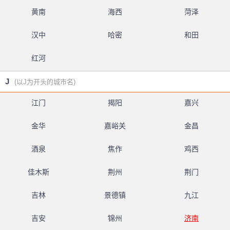
黄南
海西
菏泽
汉中
哈密
和田
红河
J
(以J为开头的城市名)
江门
揭阳
嘉兴
金华
嘉峪关
金昌
酒泉
焦作
鸡西
佳木斯
荆州
荆门
吉林
景德镇
九江
吉安
锦州
济南