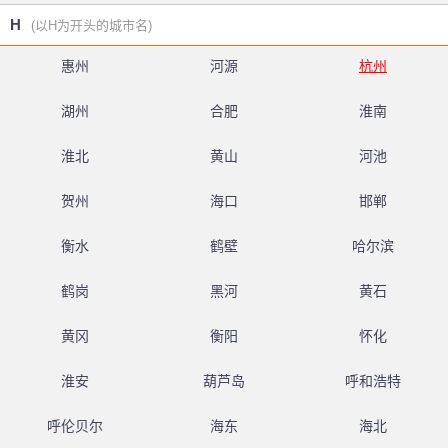
H
(以H为开头的城市名)
惠州
河源
杭州
湖州
合肥
淮南
淮北
黄山
河池
贺州
海口
邯郸
衡水
鹤壁
哈尔滨
鹤岗
黑河
黄石
黄冈
衡阳
怀化
淮安
葫芦岛
呼和浩特
呼伦贝尔
海东
海北