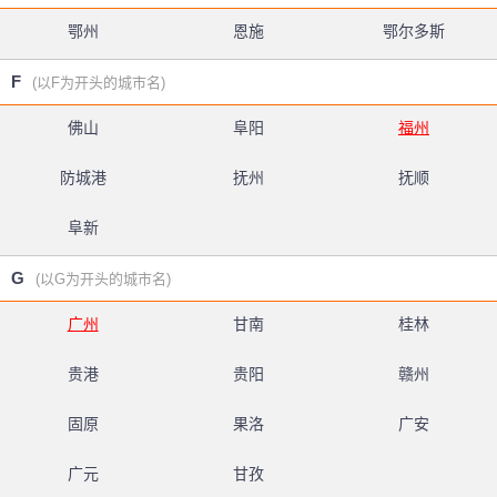
鄂州
恩施
鄂尔多斯
F
(以F为开头的城市名)
佛山
阜阳
福州
防城港
抚州
抚顺
阜新
G
(以G为开头的城市名)
广州
甘南
桂林
贵港
贵阳
赣州
固原
果洛
广安
广元
甘孜