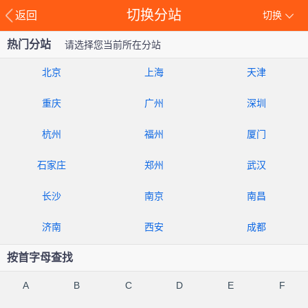
切换分站
返回
切换
热门分站
请选择您当前所在分站
北京
上海
天津
重庆
广州
深圳
杭州
福州
厦门
石家庄
郑州
武汉
长沙
南京
南昌
济南
西安
成都
按首字母查找
A
B
C
D
E
F