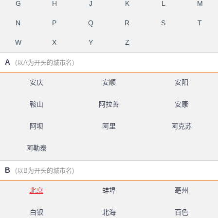
G
H
J
K
L
M
N
P
Q
R
S
T
W
X
Y
Z
A
(以A为开头的城市名)
安庆
安顺
安阳
鞍山
阿拉善
安康
阿坝
阿里
阿克苏
阿勒泰
B
(以B为开头的城市名)
北京
蚌埠
亳州
白银
北海
百色