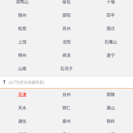
双鸭山
绥化
十堰
随州
邵阳
四平
松原
苏州
宿迁
上饶
沈阳
石嘴山
朔州
商洛
遂宁
山南
石河子
T
(以T为开头的城市名)
天津
台州
铜陵
天水
铜仁
唐山
通化
泰州
铁岭