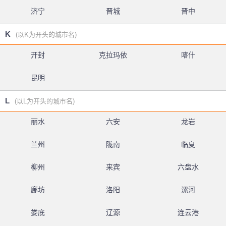
济宁
晋城
晋中
K
(以K为开头的城市名)
开封
克拉玛依
喀什
昆明
L
(以L为开头的城市名)
丽水
六安
龙岩
兰州
陇南
临夏
柳州
来宾
六盘水
廊坊
洛阳
漯河
娄底
辽源
连云港