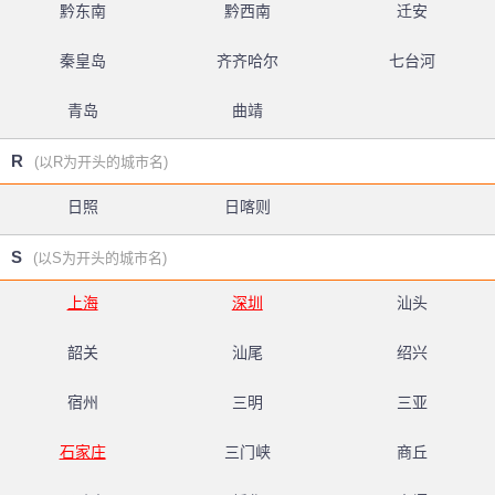
黔东南
黔西南
迁安
秦皇岛
齐齐哈尔
七台河
青岛
曲靖
R
(以R为开头的城市名)
日照
日喀则
S
(以S为开头的城市名)
上海
深圳
汕头
韶关
汕尾
绍兴
宿州
三明
三亚
石家庄
三门峡
商丘