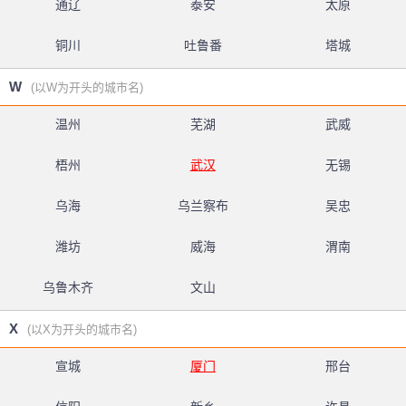
通辽
泰安
太原
铜川
吐鲁番
塔城
W
(以W为开头的城市名)
温州
芜湖
武威
梧州
武汉
无锡
乌海
乌兰察布
吴忠
潍坊
威海
渭南
乌鲁木齐
文山
X
(以X为开头的城市名)
宣城
厦门
邢台