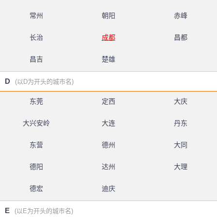
常州
朝阳
赤峰
长治
成都
昌都
昌吉
楚雄
D
(以D为开头的城市名)
东莞
定西
大庆
大兴安岭
大连
丹东
东营
德州
大同
德阳
达州
大理
德宏
迪庆
E
(以E为开头的城市名)