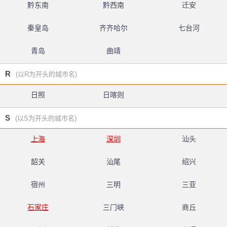
黔东南
黔西南
迁安
秦皇岛
齐齐哈尔
七台河
青岛
曲靖
R
(以R为开头的城市名)
日照
日喀则
S
(以S为开头的城市名)
上海
深圳
汕头
韶关
汕尾
绍兴
宿州
三明
三亚
石家庄
三门峡
商丘