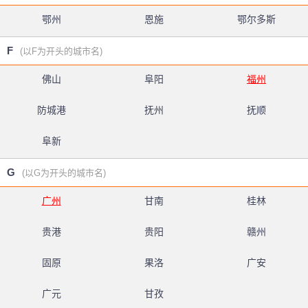
鄂州
恩施
鄂尔多斯
F
(以F为开头的城市名)
佛山
阜阳
福州
防城港
抚州
抚顺
阜新
G
(以G为开头的城市名)
广州
甘南
桂林
贵港
贵阳
赣州
固原
果洛
广安
广元
甘孜