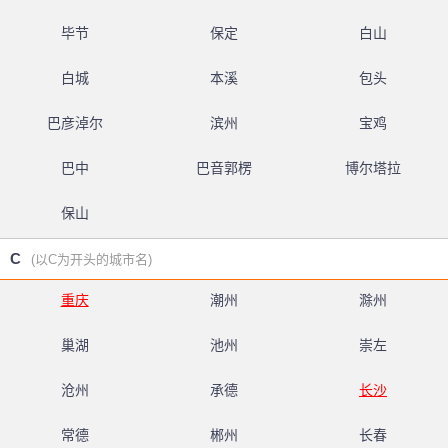
毕节
保定
白山
白城
本溪
包头
巴彦淖尔
滨州
宝鸡
巴中
巴音郭楞
博尔塔拉
保山
C
(以C为开头的城市名)
重庆
潮州
滁州
巢湖
池州
崇左
沧州
承德
长沙
常德
郴州
长春