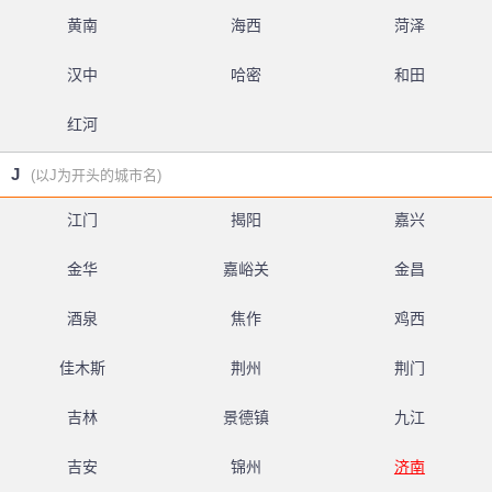
黄南
海西
菏泽
汉中
哈密
和田
红河
J
(以J为开头的城市名)
江门
揭阳
嘉兴
金华
嘉峪关
金昌
酒泉
焦作
鸡西
佳木斯
荆州
荆门
吉林
景德镇
九江
吉安
锦州
济南