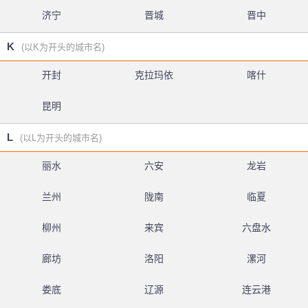
济宁
晋城
晋中
K
(以K为开头的城市名)
开封
克拉玛依
喀什
昆明
L
(以L为开头的城市名)
丽水
六安
龙岩
兰州
陇南
临夏
柳州
来宾
六盘水
廊坊
洛阳
漯河
娄底
辽源
连云港