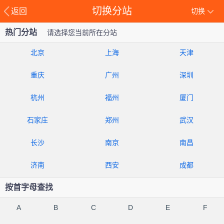
切换分站
返回
切换
热门分站
请选择您当前所在分站
北京
上海
天津
重庆
广州
深圳
杭州
福州
厦门
石家庄
郑州
武汉
长沙
南京
南昌
济南
西安
成都
按首字母查找
A
B
C
D
E
F