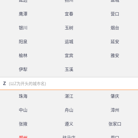
延边
扬州
盐城
鹰潭
宜春
营口
银川
玉树
烟台
阳泉
运城
延安
榆林
宜宾
雅安
伊犁
玉溪
Z
(以Z为开头的城市名)
珠海
湛江
肇庆
中山
舟山
漳州
张掖
遵义
张家口
郑州
驻马店
周口