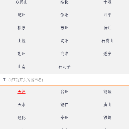
双鸭山
绥化
十堰
随州
邵阳
四平
松原
苏州
宿迁
上饶
沈阳
石嘴山
朔州
商洛
遂宁
山南
石河子
T
(以T为开头的城市名)
天津
台州
铜陵
天水
铜仁
唐山
通化
泰州
铁岭