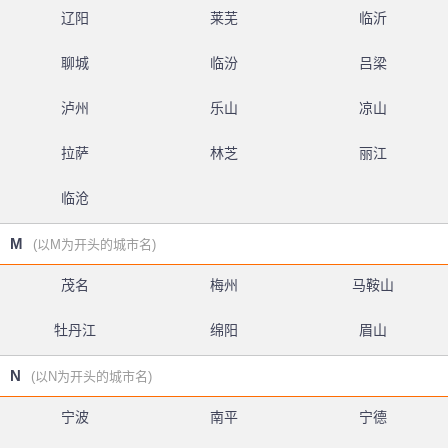
辽阳
莱芜
临沂
聊城
临汾
吕梁
泸州
乐山
凉山
拉萨
林芝
丽江
临沧
M
(以M为开头的城市名)
茂名
梅州
马鞍山
牡丹江
绵阳
眉山
N
(以N为开头的城市名)
宁波
南平
宁德