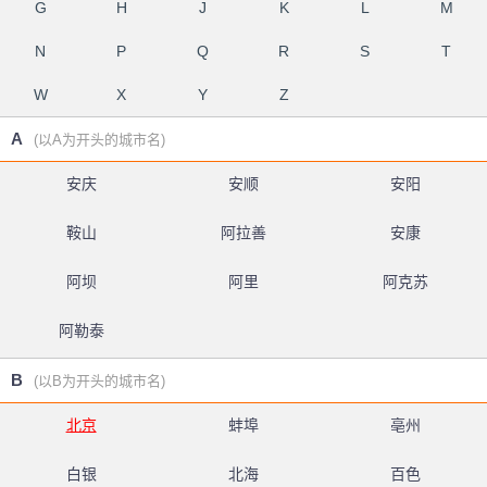
G
H
J
K
L
M
N
P
Q
R
S
T
W
X
Y
Z
A
(以A为开头的城市名)
安庆
安顺
安阳
鞍山
阿拉善
安康
阿坝
阿里
阿克苏
阿勒泰
B
(以B为开头的城市名)
北京
蚌埠
亳州
白银
北海
百色