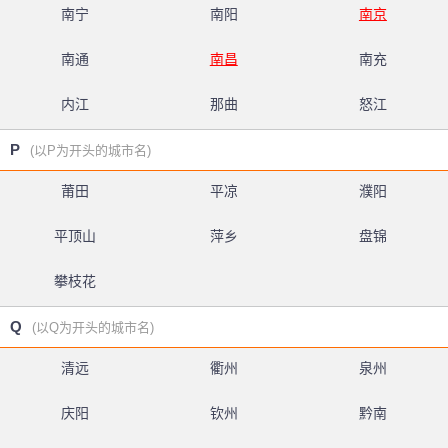
南宁
南阳
南京
南通
南昌
南充
内江
那曲
怒江
P
(以P为开头的城市名)
莆田
平凉
濮阳
平顶山
萍乡
盘锦
攀枝花
Q
(以Q为开头的城市名)
清远
衢州
泉州
庆阳
钦州
黔南