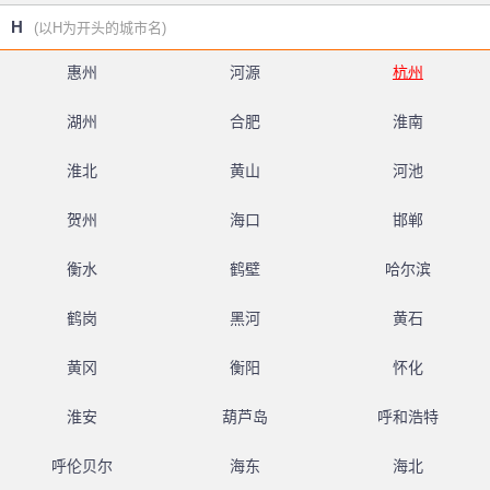
H
(以H为开头的城市名)
惠州
河源
杭州
湖州
合肥
淮南
淮北
黄山
河池
贺州
海口
邯郸
衡水
鹤壁
哈尔滨
鹤岗
黑河
黄石
黄冈
衡阳
怀化
淮安
葫芦岛
呼和浩特
呼伦贝尔
海东
海北