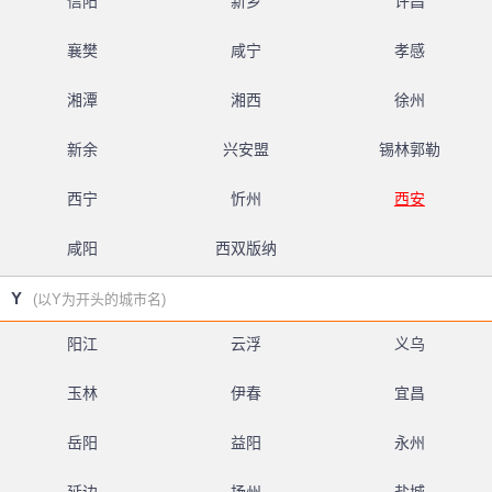
信阳
新乡
许昌
襄樊
咸宁
孝感
湘潭
湘西
徐州
新余
兴安盟
锡林郭勒
西宁
忻州
西安
咸阳
西双版纳
Y
(以Y为开头的城市名)
阳江
云浮
义乌
玉林
伊春
宜昌
岳阳
益阳
永州