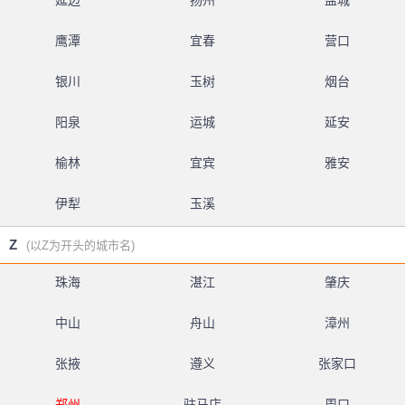
延边
扬州
盐城
鹰潭
宜春
营口
银川
玉树
烟台
阳泉
运城
延安
榆林
宜宾
雅安
伊犁
玉溪
Z
(以Z为开头的城市名)
珠海
湛江
肇庆
中山
舟山
漳州
张掖
遵义
张家口
郑州
驻马店
周口