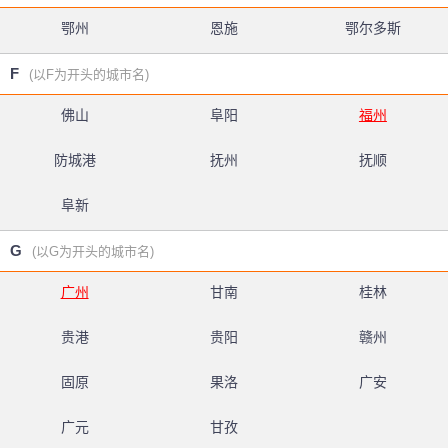
鄂州
恩施
鄂尔多斯
F
(以F为开头的城市名)
佛山
阜阳
福州
防城港
抚州
抚顺
阜新
G
(以G为开头的城市名)
广州
甘南
桂林
贵港
贵阳
赣州
固原
果洛
广安
广元
甘孜