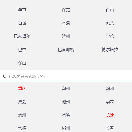
毕节
保定
白山
白城
本溪
包头
巴彦淖尔
滨州
宝鸡
巴中
巴音郭楞
博尔塔拉
保山
C
(以C为开头的城市名)
重庆
潮州
滁州
巢湖
池州
崇左
沧州
承德
长沙
常德
郴州
长春