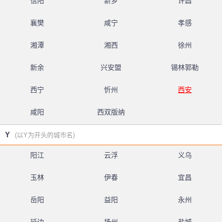
信阳
新乡
许昌
襄樊
咸宁
孝感
湘潭
湘西
徐州
新余
兴安盟
锡林郭勒
西宁
忻州
西安
咸阳
西双版纳
Y
(以Y为开头的城市名)
阳江
云浮
义乌
玉林
伊春
宜昌
岳阳
益阳
永州