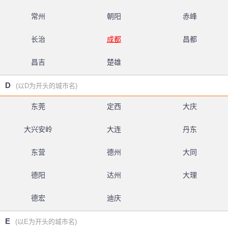
常州
朝阳
赤峰
长治
成都
昌都
昌吉
楚雄
D
(以D为开头的城市名)
东莞
定西
大庆
大兴安岭
大连
丹东
东营
德州
大同
德阳
达州
大理
德宏
迪庆
E
(以E为开头的城市名)