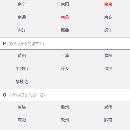
南宁
南阳
南京
南通
南昌
南充
内江
那曲
怒江
P
(以P为开头的城市名)
莆田
平凉
濮阳
平顶山
萍乡
盘锦
攀枝花
Q
(以Q为开头的城市名)
清远
衢州
泉州
庆阳
钦州
黔南