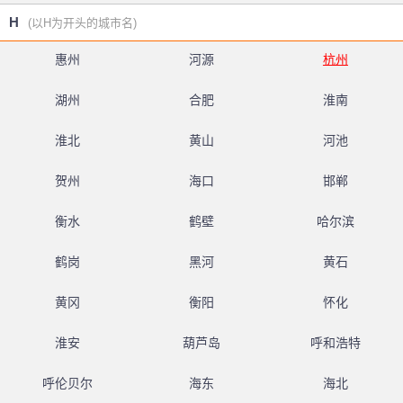
H
(以H为开头的城市名)
惠州
河源
杭州
湖州
合肥
淮南
淮北
黄山
河池
贺州
海口
邯郸
衡水
鹤壁
哈尔滨
鹤岗
黑河
黄石
黄冈
衡阳
怀化
淮安
葫芦岛
呼和浩特
呼伦贝尔
海东
海北