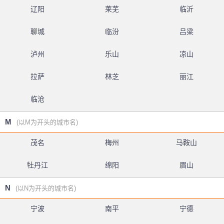
辽阳
莱芜
临沂
聊城
临汾
吕梁
泸州
乐山
凉山
拉萨
林芝
丽江
临沧
M
(以M为开头的城市名)
茂名
梅州
马鞍山
牡丹江
绵阳
眉山
N
(以N为开头的城市名)
宁波
南平
宁德