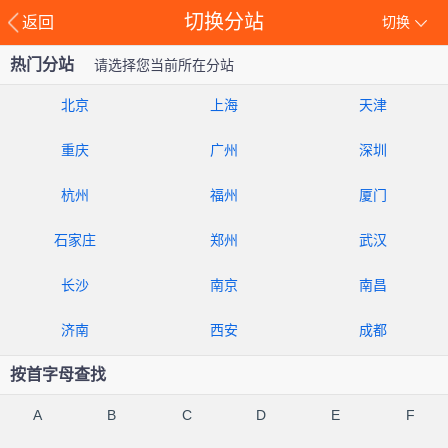
切换分站
返回
切换
热门分站
请选择您当前所在分站
北京
上海
天津
重庆
广州
深圳
杭州
福州
厦门
石家庄
郑州
武汉
长沙
南京
南昌
济南
西安
成都
按首字母查找
A
B
C
D
E
F