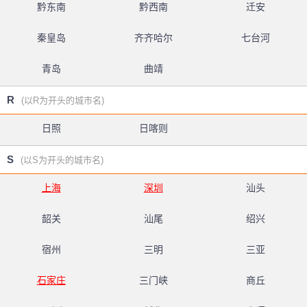
黔东南
黔西南
迁安
秦皇岛
齐齐哈尔
七台河
青岛
曲靖
R
(以R为开头的城市名)
日照
日喀则
S
(以S为开头的城市名)
上海
深圳
汕头
韶关
汕尾
绍兴
宿州
三明
三亚
石家庄
三门峡
商丘