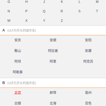
G
H
J
K
L
M
N
P
Q
R
S
T
W
X
Y
Z
A
(以A为开头的城市名)
安庆
安顺
安阳
鞍山
阿拉善
安康
阿坝
阿里
阿克苏
阿勒泰
B
(以B为开头的城市名)
北京
蚌埠
亳州
白银
北海
百色