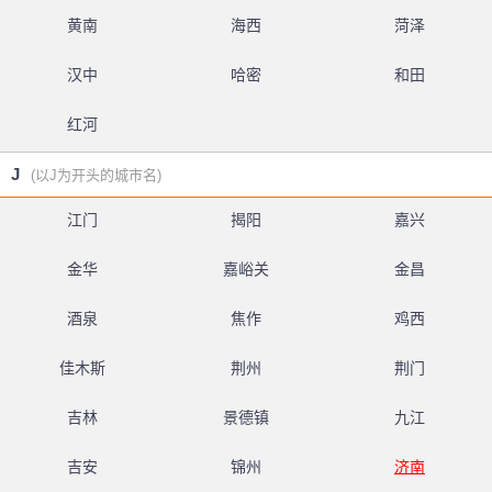
黄南
海西
菏泽
汉中
哈密
和田
红河
J
(以J为开头的城市名)
江门
揭阳
嘉兴
金华
嘉峪关
金昌
酒泉
焦作
鸡西
佳木斯
荆州
荆门
吉林
景德镇
九江
吉安
锦州
济南