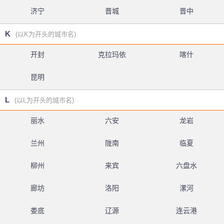
济宁
晋城
晋中
K
(以K为开头的城市名)
开封
克拉玛依
喀什
昆明
L
(以L为开头的城市名)
丽水
六安
龙岩
兰州
陇南
临夏
柳州
来宾
六盘水
廊坊
洛阳
漯河
娄底
辽源
连云港