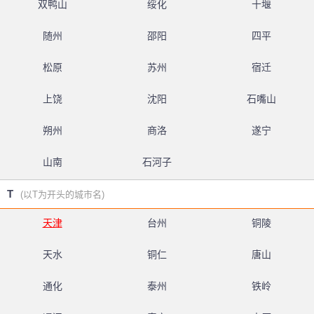
双鸭山
绥化
十堰
随州
邵阳
四平
松原
苏州
宿迁
上饶
沈阳
石嘴山
朔州
商洛
遂宁
山南
石河子
T
(以T为开头的城市名)
天津
台州
铜陵
天水
铜仁
唐山
通化
泰州
铁岭