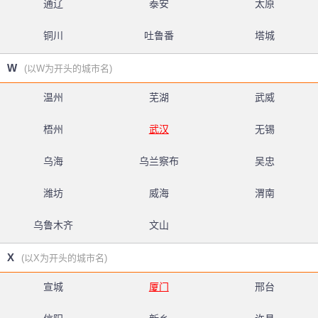
通辽
泰安
太原
铜川
吐鲁番
塔城
W
(以W为开头的城市名)
温州
芜湖
武威
梧州
武汉
无锡
乌海
乌兰察布
吴忠
潍坊
威海
渭南
乌鲁木齐
文山
X
(以X为开头的城市名)
宣城
厦门
邢台