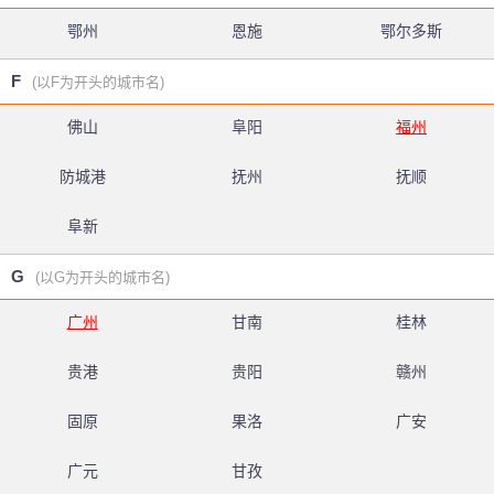
鄂州
恩施
鄂尔多斯
F
(以F为开头的城市名)
佛山
阜阳
福州
防城港
抚州
抚顺
阜新
G
(以G为开头的城市名)
广州
甘南
桂林
贵港
贵阳
赣州
固原
果洛
广安
广元
甘孜