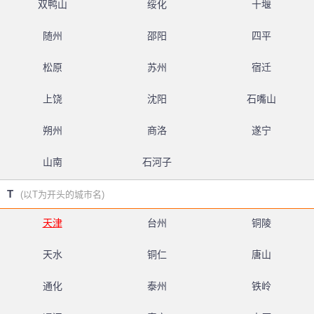
双鸭山
绥化
十堰
随州
邵阳
四平
松原
苏州
宿迁
上饶
沈阳
石嘴山
朔州
商洛
遂宁
山南
石河子
T
(以T为开头的城市名)
天津
台州
铜陵
天水
铜仁
唐山
通化
泰州
铁岭