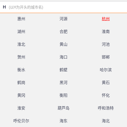
H
(以H为开头的城市名)
惠州
河源
杭州
湖州
合肥
淮南
淮北
黄山
河池
贺州
海口
邯郸
衡水
鹤壁
哈尔滨
鹤岗
黑河
黄石
黄冈
衡阳
怀化
淮安
葫芦岛
呼和浩特
呼伦贝尔
海东
海北