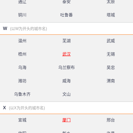
通辽
泰安
太原
铜川
吐鲁番
塔城
W
(以W为开头的城市名)
温州
芜湖
武威
梧州
武汉
无锡
乌海
乌兰察布
吴忠
潍坊
威海
渭南
乌鲁木齐
文山
X
(以X为开头的城市名)
宣城
厦门
邢台