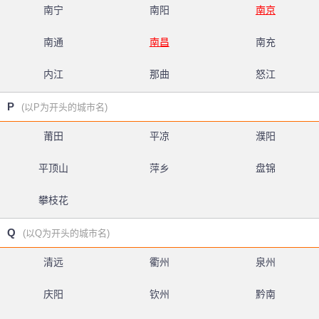
南宁
南阳
南京
南通
南昌
南充
内江
那曲
怒江
P
(以P为开头的城市名)
莆田
平凉
濮阳
平顶山
萍乡
盘锦
攀枝花
Q
(以Q为开头的城市名)
清远
衢州
泉州
庆阳
钦州
黔南