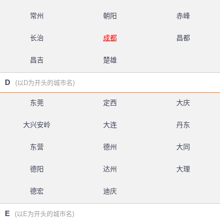
常州
朝阳
赤峰
长治
成都
昌都
昌吉
楚雄
D
(以D为开头的城市名)
东莞
定西
大庆
大兴安岭
大连
丹东
东营
德州
大同
德阳
达州
大理
德宏
迪庆
E
(以E为开头的城市名)