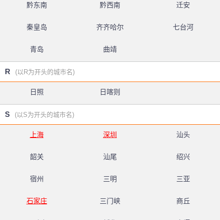
黔东南
黔西南
迁安
秦皇岛
齐齐哈尔
七台河
青岛
曲靖
R
(以R为开头的城市名)
日照
日喀则
S
(以S为开头的城市名)
上海
深圳
汕头
韶关
汕尾
绍兴
宿州
三明
三亚
石家庄
三门峡
商丘