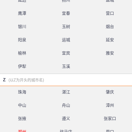
延边
扬州
盐城
鹰潭
宜春
营口
银川
玉树
烟台
阳泉
运城
延安
榆林
宜宾
雅安
伊犁
玉溪
Z
(以Z为开头的城市名)
珠海
湛江
肇庆
中山
舟山
漳州
张掖
遵义
张家口
郑州
驻马店
周口