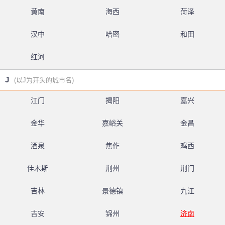
黄南
海西
菏泽
汉中
哈密
和田
红河
J
(以J为开头的城市名)
江门
揭阳
嘉兴
金华
嘉峪关
金昌
酒泉
焦作
鸡西
佳木斯
荆州
荆门
吉林
景德镇
九江
吉安
锦州
济南