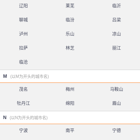
辽阳
莱芜
临沂
聊城
临汾
吕梁
泸州
乐山
凉山
拉萨
林芝
丽江
临沧
M
(以M为开头的城市名)
茂名
梅州
马鞍山
牡丹江
绵阳
眉山
N
(以N为开头的城市名)
宁波
南平
宁德