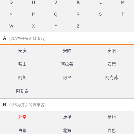
G
H
J
K
L
M
N
P
Q
R
S
T
W
X
Y
Z
A
(以A为开头的城市名)
安庆
安顺
安阳
鞍山
阿拉善
安康
阿坝
阿里
阿克苏
阿勒泰
B
(以B为开头的城市名)
北京
蚌埠
亳州
白银
北海
百色