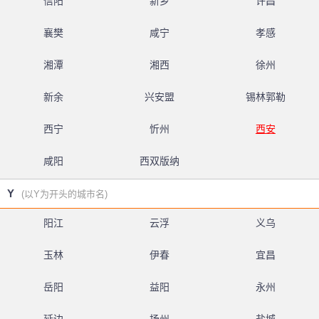
信阳
新乡
许昌
襄樊
咸宁
孝感
湘潭
湘西
徐州
新余
兴安盟
锡林郭勒
西宁
忻州
西安
咸阳
西双版纳
Y
(以Y为开头的城市名)
阳江
云浮
义乌
玉林
伊春
宜昌
岳阳
益阳
永州