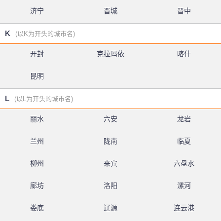
济宁
晋城
晋中
K
(以K为开头的城市名)
开封
克拉玛依
喀什
昆明
L
(以L为开头的城市名)
丽水
六安
龙岩
兰州
陇南
临夏
柳州
来宾
六盘水
廊坊
洛阳
漯河
娄底
辽源
连云港