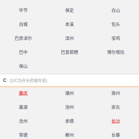
毕节
保定
白山
白城
本溪
包头
巴彦淖尔
滨州
宝鸡
巴中
巴音郭楞
博尔塔拉
保山
C
(以C为开头的城市名)
重庆
潮州
滁州
巢湖
池州
崇左
沧州
承德
长沙
常德
郴州
长春