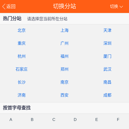
切换分站
返回
切换
热门分站
请选择您当前所在分站
北京
上海
天津
重庆
广州
深圳
杭州
福州
厦门
石家庄
郑州
武汉
长沙
南京
南昌
济南
西安
成都
按首字母查找
A
B
C
D
E
F