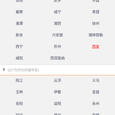
信阳
新乡
许昌
襄樊
咸宁
孝感
湘潭
湘西
徐州
新余
兴安盟
锡林郭勒
西宁
忻州
西安
咸阳
西双版纳
Y
(以Y为开头的城市名)
阳江
云浮
义乌
玉林
伊春
宜昌
岳阳
益阳
永州