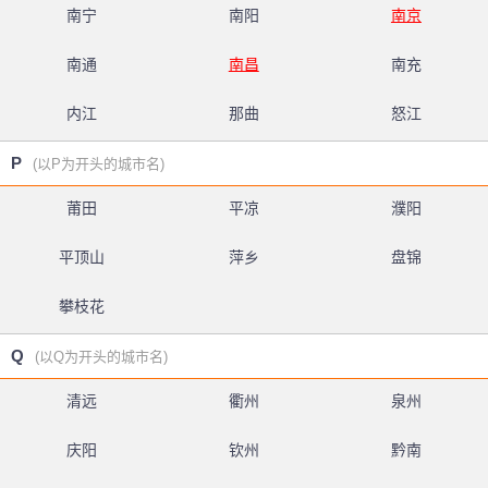
南宁
南阳
南京
南通
南昌
南充
内江
那曲
怒江
P
(以P为开头的城市名)
莆田
平凉
濮阳
平顶山
萍乡
盘锦
攀枝花
Q
(以Q为开头的城市名)
清远
衢州
泉州
庆阳
钦州
黔南