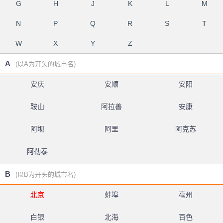
G
H
J
K
L
M
N
P
Q
R
S
T
W
X
Y
Z
A
(以A为开头的城市名)
安庆
安顺
安阳
鞍山
阿拉善
安康
阿坝
阿里
阿克苏
阿勒泰
B
(以B为开头的城市名)
北京
蚌埠
亳州
白银
北海
百色