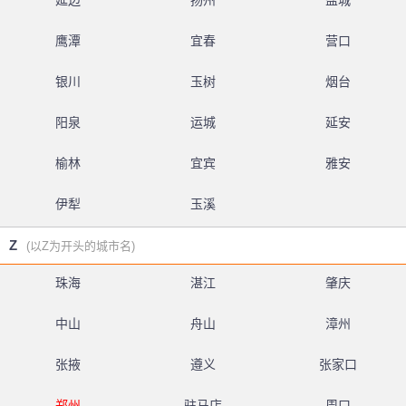
延边
扬州
盐城
鹰潭
宜春
营口
银川
玉树
烟台
阳泉
运城
延安
榆林
宜宾
雅安
伊犁
玉溪
Z
(以Z为开头的城市名)
珠海
湛江
肇庆
中山
舟山
漳州
张掖
遵义
张家口
郑州
驻马店
周口