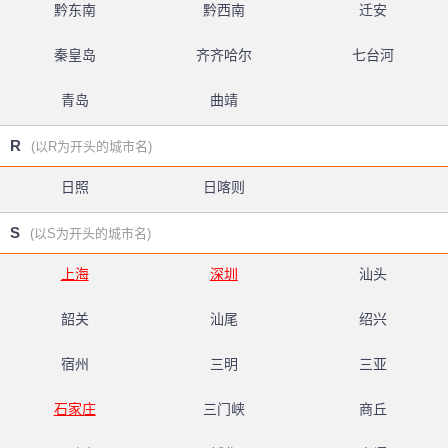
黔东南
黔西南
迁安
秦皇岛
齐齐哈尔
七台河
青岛
曲靖
R
(以R为开头的城市名)
日照
日喀则
S
(以S为开头的城市名)
上海
深圳
汕头
韶关
汕尾
绍兴
宿州
三明
三亚
石家庄
三门峡
商丘