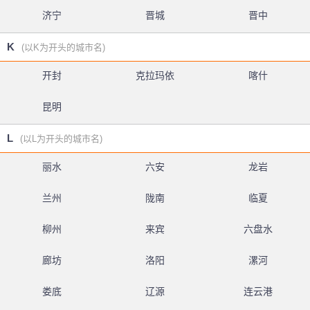
济宁
晋城
晋中
K
(以K为开头的城市名)
开封
克拉玛依
喀什
昆明
L
(以L为开头的城市名)
丽水
六安
龙岩
兰州
陇南
临夏
柳州
来宾
六盘水
廊坊
洛阳
漯河
娄底
辽源
连云港