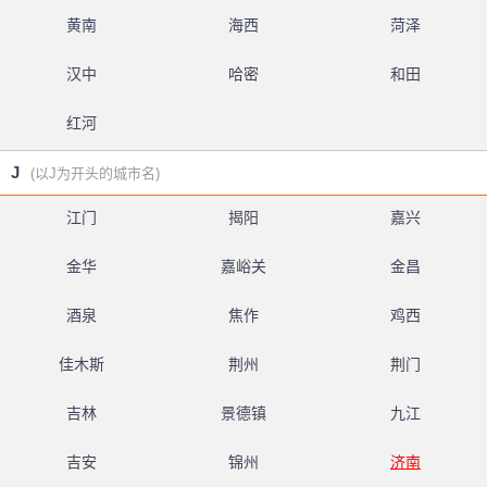
黄南
海西
菏泽
汉中
哈密
和田
红河
J
(以J为开头的城市名)
江门
揭阳
嘉兴
金华
嘉峪关
金昌
酒泉
焦作
鸡西
佳木斯
荆州
荆门
吉林
景德镇
九江
吉安
锦州
济南