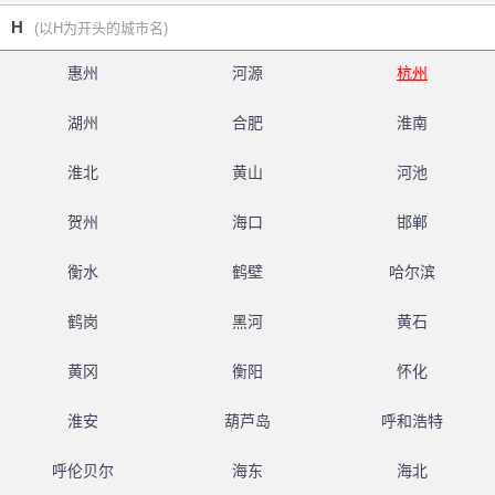
H
(以H为开头的城市名)
惠州
河源
杭州
湖州
合肥
淮南
淮北
黄山
河池
贺州
海口
邯郸
衡水
鹤壁
哈尔滨
鹤岗
黑河
黄石
黄冈
衡阳
怀化
淮安
葫芦岛
呼和浩特
呼伦贝尔
海东
海北