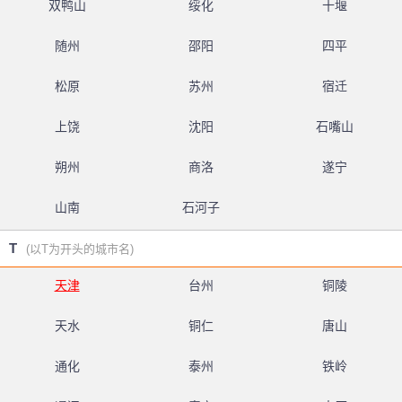
双鸭山
绥化
十堰
随州
邵阳
四平
松原
苏州
宿迁
上饶
沈阳
石嘴山
朔州
商洛
遂宁
山南
石河子
T
(以T为开头的城市名)
天津
台州
铜陵
天水
铜仁
唐山
通化
泰州
铁岭