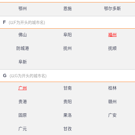
鄂州
恩施
鄂尔多斯
F
(以F为开头的城市名)
佛山
阜阳
福州
防城港
抚州
抚顺
阜新
G
(以G为开头的城市名)
广州
甘南
桂林
贵港
贵阳
赣州
固原
果洛
广安
广元
甘孜