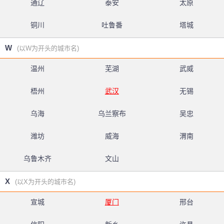
通辽
泰安
太原
铜川
吐鲁番
塔城
W
(以W为开头的城市名)
温州
芜湖
武威
梧州
武汉
无锡
乌海
乌兰察布
吴忠
潍坊
威海
渭南
乌鲁木齐
文山
X
(以X为开头的城市名)
宣城
厦门
邢台