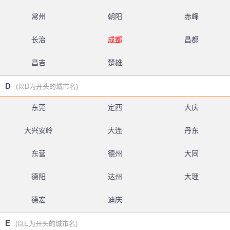
常州
朝阳
赤峰
长治
成都
昌都
昌吉
楚雄
D
(以D为开头的城市名)
东莞
定西
大庆
大兴安岭
大连
丹东
东营
德州
大同
德阳
达州
大理
德宏
迪庆
E
(以E为开头的城市名)