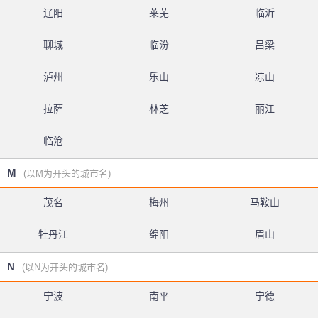
辽阳
莱芜
临沂
聊城
临汾
吕梁
泸州
乐山
凉山
拉萨
林芝
丽江
临沧
M
(以M为开头的城市名)
茂名
梅州
马鞍山
牡丹江
绵阳
眉山
N
(以N为开头的城市名)
宁波
南平
宁德