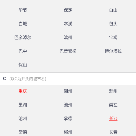
毕节
保定
白山
白城
本溪
包头
巴彦淖尔
滨州
宝鸡
巴中
巴音郭楞
博尔塔拉
保山
C
(以C为开头的城市名)
重庆
潮州
滁州
巢湖
池州
崇左
沧州
承德
长沙
常德
郴州
长春