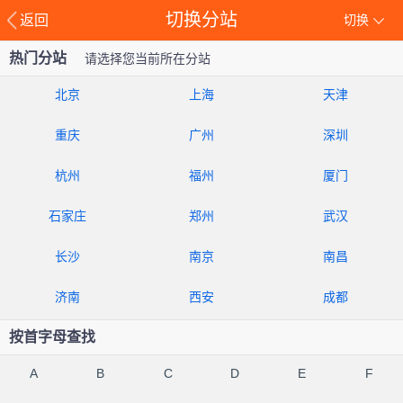
切换分站
返回
切换
热门分站
请选择您当前所在分站
北京
上海
天津
重庆
广州
深圳
杭州
福州
厦门
石家庄
郑州
武汉
长沙
南京
南昌
济南
西安
成都
按首字母查找
A
B
C
D
E
F