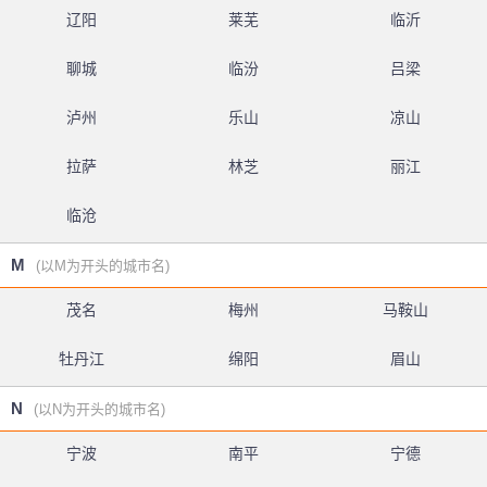
辽阳
莱芜
临沂
聊城
临汾
吕梁
泸州
乐山
凉山
拉萨
林芝
丽江
临沧
M
(以M为开头的城市名)
茂名
梅州
马鞍山
牡丹江
绵阳
眉山
N
(以N为开头的城市名)
宁波
南平
宁德