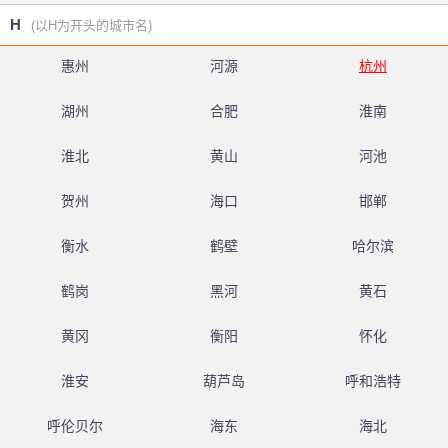
H
(以H为开头的城市名)
惠州
河源
杭州
湖州
合肥
淮南
淮北
黄山
河池
贺州
海口
邯郸
衡水
鹤壁
哈尔滨
鹤岗
黑河
黄石
黄冈
衡阳
怀化
淮安
葫芦岛
呼和浩特
呼伦贝尔
海东
海北