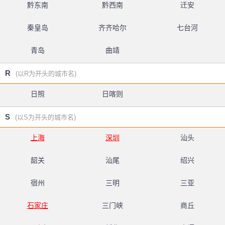
黔东南
黔西南
迁安
秦皇岛
齐齐哈尔
七台河
青岛
曲靖
R
(以R为开头的城市名)
日照
日喀则
S
(以S为开头的城市名)
上海
深圳
汕头
韶关
汕尾
绍兴
宿州
三明
三亚
石家庄
三门峡
商丘