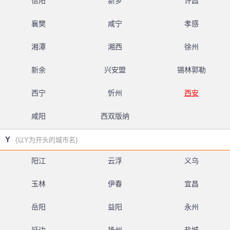
信阳
新乡
许昌
襄樊
咸宁
孝感
湘潭
湘西
徐州
新余
兴安盟
锡林郭勒
西宁
忻州
西安
咸阳
西双版纳
Y
(以Y为开头的城市名)
阳江
云浮
义乌
玉林
伊春
宜昌
岳阳
益阳
永州