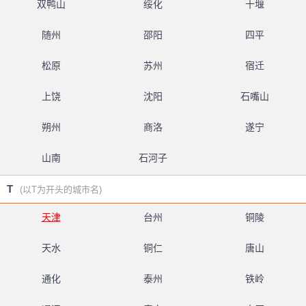
双鸭山
绥化
十堰
随州
邵阳
四平
松原
苏州
宿迁
上饶
沈阳
石嘴山
朔州
商洛
遂宁
山南
石河子
T
(以T为开头的城市名)
天津
台州
铜陵
天水
铜仁
唐山
通化
泰州
铁岭