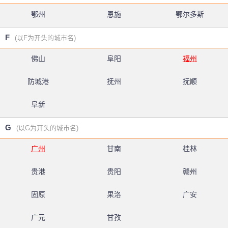
鄂州
恩施
鄂尔多斯
F
(以F为开头的城市名)
佛山
阜阳
福州
防城港
抚州
抚顺
阜新
G
(以G为开头的城市名)
广州
甘南
桂林
贵港
贵阳
赣州
固原
果洛
广安
广元
甘孜