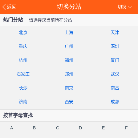
切换分站
返回
切换
热门分站
请选择您当前所在分站
北京
上海
天津
重庆
广州
深圳
杭州
福州
厦门
石家庄
郑州
武汉
长沙
南京
南昌
济南
西安
成都
按首字母查找
A
B
C
D
E
F