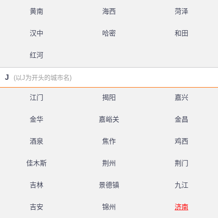
黄南
海西
菏泽
汉中
哈密
和田
红河
J
(以J为开头的城市名)
江门
揭阳
嘉兴
金华
嘉峪关
金昌
酒泉
焦作
鸡西
佳木斯
荆州
荆门
吉林
景德镇
九江
吉安
锦州
济南