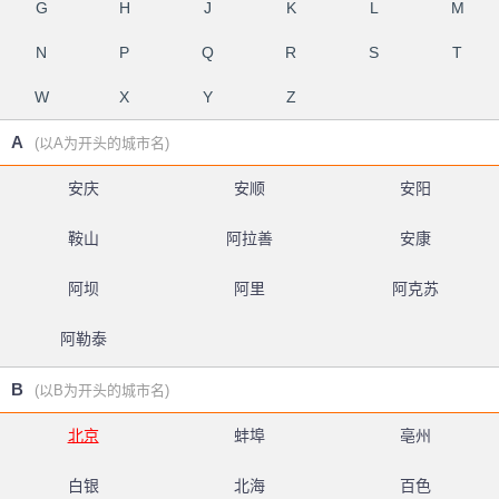
G
H
J
K
L
M
N
P
Q
R
S
T
W
X
Y
Z
A
(以A为开头的城市名)
安庆
安顺
安阳
鞍山
阿拉善
安康
阿坝
阿里
阿克苏
阿勒泰
B
(以B为开头的城市名)
北京
蚌埠
亳州
白银
北海
百色