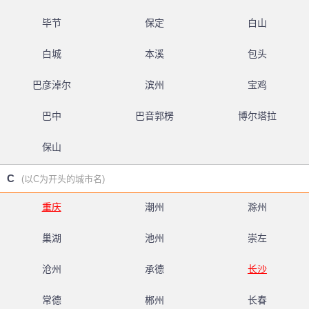
毕节
保定
白山
白城
本溪
包头
巴彦淖尔
滨州
宝鸡
巴中
巴音郭楞
博尔塔拉
保山
C
(以C为开头的城市名)
重庆
潮州
滁州
巢湖
池州
崇左
沧州
承德
长沙
常德
郴州
长春