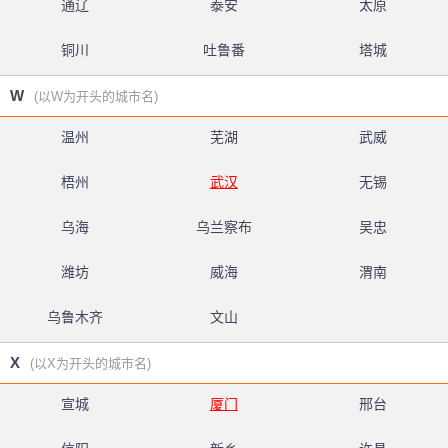
通辽
泰安
太原
铜川
吐鲁番
塔城
W
(以W为开头的城市名)
温州
芜湖
武威
梧州
武汉
无锡
乌海
乌兰察布
吴忠
潍坊
威海
渭南
乌鲁木齐
文山
X
(以X为开头的城市名)
宣城
厦门
邢台