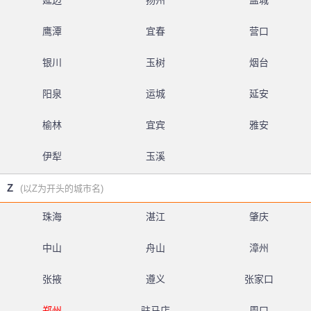
延边
扬州
盐城
鹰潭
宜春
营口
银川
玉树
烟台
阳泉
运城
延安
榆林
宜宾
雅安
伊犁
玉溪
Z
(以Z为开头的城市名)
珠海
湛江
肇庆
中山
舟山
漳州
张掖
遵义
张家口
郑州
驻马店
周口