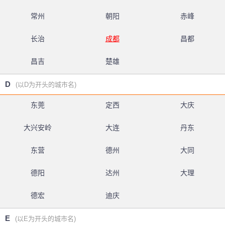
常州
朝阳
赤峰
长治
成都
昌都
昌吉
楚雄
D
(以D为开头的城市名)
东莞
定西
大庆
大兴安岭
大连
丹东
东营
德州
大同
德阳
达州
大理
德宏
迪庆
E
(以E为开头的城市名)