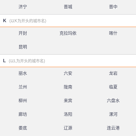
济宁
晋城
晋中
K
(以K为开头的城市名)
开封
克拉玛依
喀什
昆明
L
(以L为开头的城市名)
丽水
六安
龙岩
兰州
陇南
临夏
柳州
来宾
六盘水
廊坊
洛阳
漯河
娄底
辽源
连云港