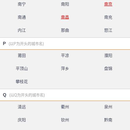
南宁
南阳
南京
南通
南昌
南充
内江
那曲
怒江
P
(以P为开头的城市名)
莆田
平凉
濮阳
平顶山
萍乡
盘锦
攀枝花
Q
(以Q为开头的城市名)
清远
衢州
泉州
庆阳
钦州
黔南