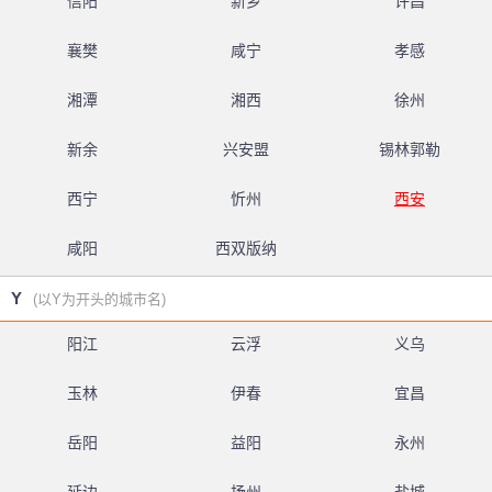
信阳
新乡
许昌
襄樊
咸宁
孝感
湘潭
湘西
徐州
新余
兴安盟
锡林郭勒
西宁
忻州
西安
咸阳
西双版纳
Y
(以Y为开头的城市名)
阳江
云浮
义乌
玉林
伊春
宜昌
岳阳
益阳
永州