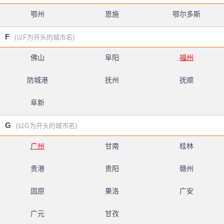
鄂州
恩施
鄂尔多斯
F
(以F为开头的城市名)
佛山
阜阳
福州
防城港
抚州
抚顺
阜新
G
(以G为开头的城市名)
广州
甘南
桂林
贵港
贵阳
赣州
固原
果洛
广安
广元
甘孜