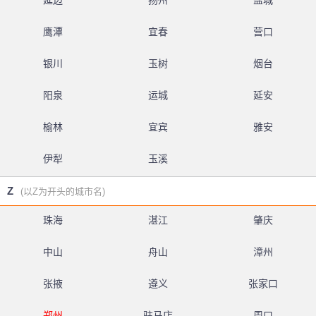
延边
扬州
盐城
鹰潭
宜春
营口
银川
玉树
烟台
阳泉
运城
延安
榆林
宜宾
雅安
伊犁
玉溪
Z
(以Z为开头的城市名)
珠海
湛江
肇庆
中山
舟山
漳州
张掖
遵义
张家口
郑州
驻马店
周口