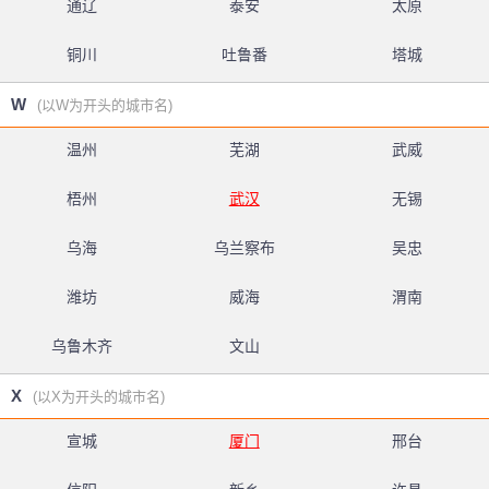
通辽
泰安
太原
铜川
吐鲁番
塔城
W
(以W为开头的城市名)
温州
芜湖
武威
梧州
武汉
无锡
乌海
乌兰察布
吴忠
潍坊
威海
渭南
乌鲁木齐
文山
X
(以X为开头的城市名)
宣城
厦门
邢台