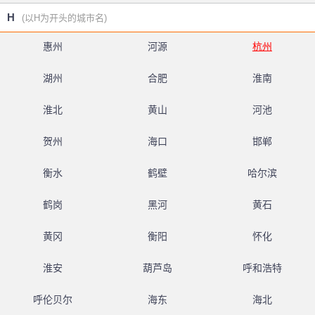
H
(以H为开头的城市名)
惠州
河源
杭州
湖州
合肥
淮南
淮北
黄山
河池
贺州
海口
邯郸
衡水
鹤壁
哈尔滨
鹤岗
黑河
黄石
黄冈
衡阳
怀化
淮安
葫芦岛
呼和浩特
呼伦贝尔
海东
海北