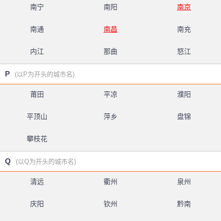
南宁
南阳
南京
南通
南昌
南充
内江
那曲
怒江
P
(以P为开头的城市名)
莆田
平凉
濮阳
平顶山
萍乡
盘锦
攀枝花
Q
(以Q为开头的城市名)
清远
衢州
泉州
庆阳
钦州
黔南