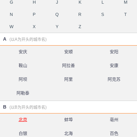
G
H
J
K
L
M
N
P
Q
R
S
T
W
X
Y
Z
A
(以A为开头的城市名)
安庆
安顺
安阳
鞍山
阿拉善
安康
阿坝
阿里
阿克苏
阿勒泰
B
(以B为开头的城市名)
北京
蚌埠
亳州
白银
北海
百色