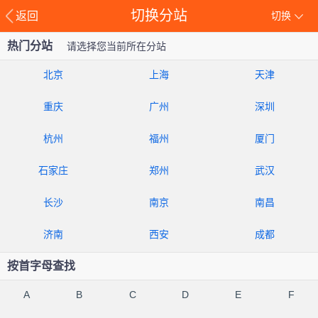
切换分站
返回
切换
热门分站
请选择您当前所在分站
北京
上海
天津
重庆
广州
深圳
杭州
福州
厦门
石家庄
郑州
武汉
长沙
南京
南昌
济南
西安
成都
按首字母查找
A
B
C
D
E
F