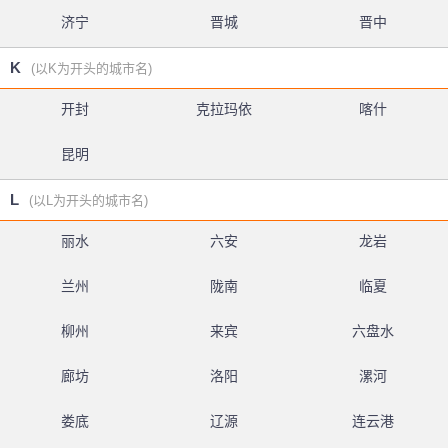
济宁
晋城
晋中
K
(以K为开头的城市名)
开封
克拉玛依
喀什
昆明
L
(以L为开头的城市名)
丽水
六安
龙岩
兰州
陇南
临夏
柳州
来宾
六盘水
廊坊
洛阳
漯河
娄底
辽源
连云港