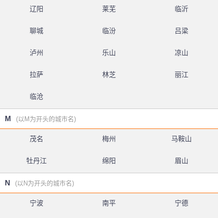
辽阳
莱芜
临沂
聊城
临汾
吕梁
泸州
乐山
凉山
拉萨
林芝
丽江
临沧
M
(以M为开头的城市名)
茂名
梅州
马鞍山
牡丹江
绵阳
眉山
N
(以N为开头的城市名)
宁波
南平
宁德