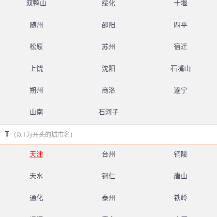
双鸭山
绥化
十堰
随州
邵阳
四平
松原
苏州
宿迁
上饶
沈阳
石嘴山
朔州
商洛
遂宁
山南
石河子
T
(以T为开头的城市名)
天津
台州
铜陵
天水
铜仁
唐山
通化
泰州
铁岭