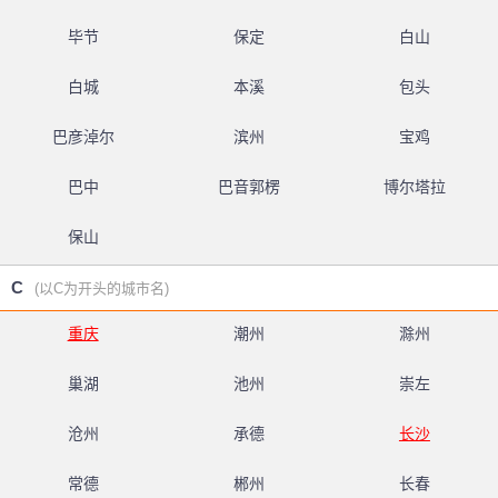
毕节
保定
白山
白城
本溪
包头
巴彦淖尔
滨州
宝鸡
巴中
巴音郭楞
博尔塔拉
保山
C
(以C为开头的城市名)
重庆
潮州
滁州
巢湖
池州
崇左
沧州
承德
长沙
常德
郴州
长春