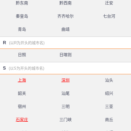
黔东南
黔西南
迁安
秦皇岛
齐齐哈尔
七台河
青岛
曲靖
R
(以R为开头的城市名)
日照
日喀则
S
(以S为开头的城市名)
上海
深圳
汕头
韶关
汕尾
绍兴
宿州
三明
三亚
石家庄
三门峡
商丘