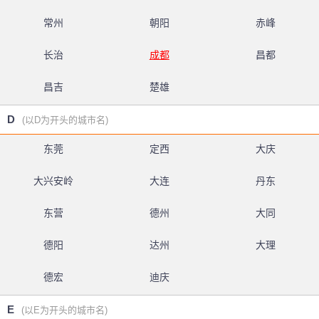
常州
朝阳
赤峰
长治
成都
昌都
昌吉
楚雄
D
(以D为开头的城市名)
东莞
定西
大庆
大兴安岭
大连
丹东
东营
德州
大同
德阳
达州
大理
德宏
迪庆
E
(以E为开头的城市名)