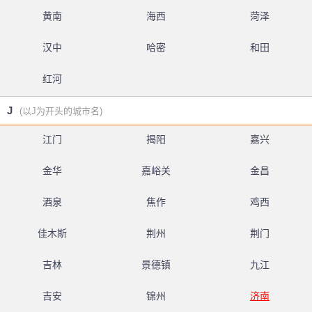
黄南
海西
菏泽
汉中
哈密
和田
红河
J
(以J为开头的城市名)
江门
揭阳
嘉兴
金华
嘉峪关
金昌
酒泉
焦作
鸡西
佳木斯
荆州
荆门
吉林
景德镇
九江
吉安
锦州
济南