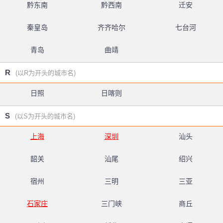
黔东南
黔西南
迁安
秦皇岛
齐齐哈尔
七台河
青岛
曲靖
R
(以R为开头的城市名)
日照
日喀则
S
(以S为开头的城市名)
上海
深圳
汕头
韶关
汕尾
绍兴
宿州
三明
三亚
石家庄
三门峡
商丘