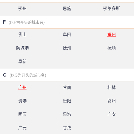
鄂州
恩施
鄂尔多斯
F
(以F为开头的城市名)
佛山
阜阳
福州
防城港
抚州
抚顺
阜新
G
(以G为开头的城市名)
广州
甘南
桂林
贵港
贵阳
赣州
固原
果洛
广安
广元
甘孜