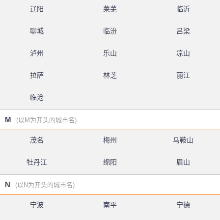
辽阳
莱芜
临沂
聊城
临汾
吕梁
泸州
乐山
凉山
拉萨
林芝
丽江
临沧
M
(以M为开头的城市名)
茂名
梅州
马鞍山
牡丹江
绵阳
眉山
N
(以N为开头的城市名)
宁波
南平
宁德