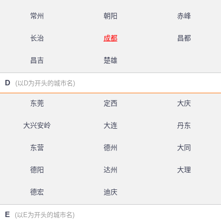
常州
朝阳
赤峰
长治
成都
昌都
昌吉
楚雄
D
(以D为开头的城市名)
东莞
定西
大庆
大兴安岭
大连
丹东
东营
德州
大同
德阳
达州
大理
德宏
迪庆
E
(以E为开头的城市名)