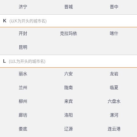
济宁
晋城
晋中
K
(以K为开头的城市名)
开封
克拉玛依
喀什
昆明
L
(以L为开头的城市名)
丽水
六安
龙岩
兰州
陇南
临夏
柳州
来宾
六盘水
廊坊
洛阳
漯河
娄底
辽源
连云港