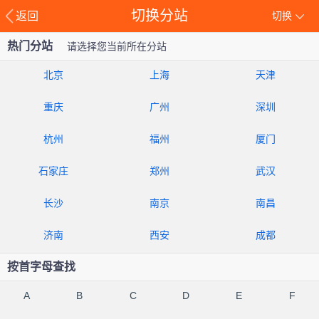
切换分站
返回
切换
热门分站
请选择您当前所在分站
北京
上海
天津
重庆
广州
深圳
杭州
福州
厦门
石家庄
郑州
武汉
长沙
南京
南昌
济南
西安
成都
按首字母查找
A
B
C
D
E
F