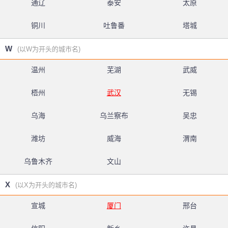
通辽
泰安
太原
铜川
吐鲁番
塔城
W
(以W为开头的城市名)
温州
芜湖
武威
梧州
武汉
无锡
乌海
乌兰察布
吴忠
潍坊
威海
渭南
乌鲁木齐
文山
X
(以X为开头的城市名)
宣城
厦门
邢台