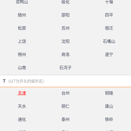
双鸭山
绥化
十堰
随州
邵阳
四平
松原
苏州
宿迁
上饶
沈阳
石嘴山
朔州
商洛
遂宁
山南
石河子
T
(以T为开头的城市名)
天津
台州
铜陵
天水
铜仁
唐山
通化
泰州
铁岭