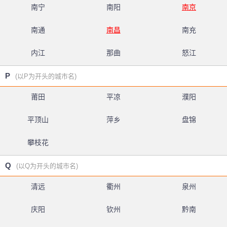
南宁
南阳
南京
南通
南昌
南充
内江
那曲
怒江
P
(以P为开头的城市名)
莆田
平凉
濮阳
平顶山
萍乡
盘锦
攀枝花
Q
(以Q为开头的城市名)
清远
衢州
泉州
庆阳
钦州
黔南