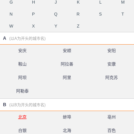
G
H
J
K
L
M
N
P
Q
R
S
T
W
X
Y
Z
A
(以A为开头的城市名)
安庆
安顺
安阳
鞍山
阿拉善
安康
阿坝
阿里
阿克苏
阿勒泰
B
(以B为开头的城市名)
北京
蚌埠
亳州
白银
北海
百色