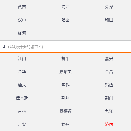
黄南
海西
菏泽
汉中
哈密
和田
红河
J
(以J为开头的城市名)
江门
揭阳
嘉兴
金华
嘉峪关
金昌
酒泉
焦作
鸡西
佳木斯
荆州
荆门
吉林
景德镇
九江
吉安
锦州
济南