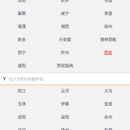
信阳
新乡
许昌
襄樊
咸宁
孝感
湘潭
湘西
徐州
新余
兴安盟
锡林郭勒
西宁
忻州
西安
咸阳
西双版纳
Y
(以Y为开头的城市名)
阳江
云浮
义乌
玉林
伊春
宜昌
岳阳
益阳
永州