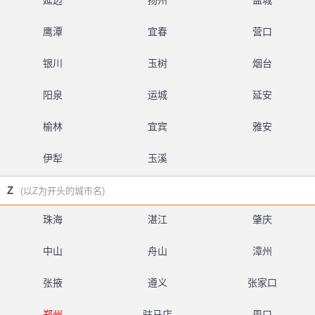
延边
扬州
盐城
鹰潭
宜春
营口
银川
玉树
烟台
阳泉
运城
延安
榆林
宜宾
雅安
伊犁
玉溪
Z
(以Z为开头的城市名)
珠海
湛江
肇庆
中山
舟山
漳州
张掖
遵义
张家口
郑州
驻马店
周口