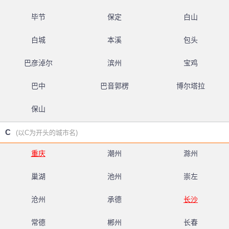
毕节
保定
白山
白城
本溪
包头
巴彦淖尔
滨州
宝鸡
巴中
巴音郭楞
博尔塔拉
保山
C
(以C为开头的城市名)
重庆
潮州
滁州
巢湖
池州
崇左
沧州
承德
长沙
常德
郴州
长春