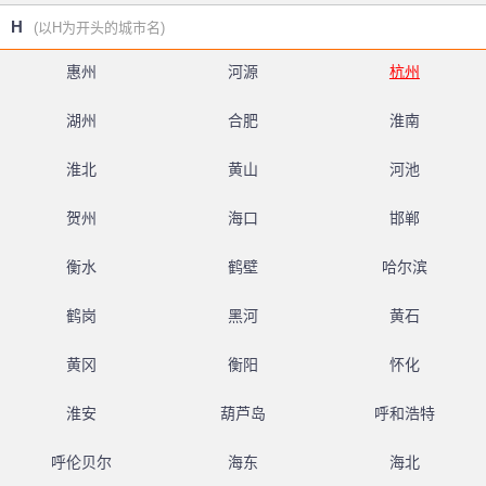
H
(以H为开头的城市名)
惠州
河源
杭州
湖州
合肥
淮南
淮北
黄山
河池
贺州
海口
邯郸
衡水
鹤壁
哈尔滨
鹤岗
黑河
黄石
黄冈
衡阳
怀化
淮安
葫芦岛
呼和浩特
呼伦贝尔
海东
海北