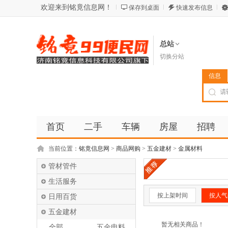
欢迎来到铭竟信息网！
保存到桌面
快速发布信息
总站
切换分站
信息
首页
二手
车辆
房屋
招聘
当前位置：
铭竟信息网
>
商品网购
>
五金建材
>
金属材料
管材管件
生活服务
按上架时间
按人气
日用百货
五金建材
暂无相关商品！
全部
五金电料