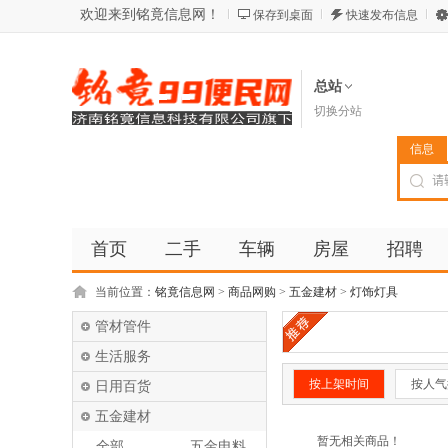
欢迎来到铭竟信息网！
保存到桌面
快速发布信息
总站
切换分站
信息
首页
二手
车辆
房屋
招聘
当前位置：
铭竟信息网
>
商品网购
>
五金建材
>
灯饰灯具
管材管件
生活服务
按上架时间
按人气
日用百货
五金建材
暂无相关商品！
全部
五金电料