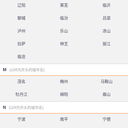
辽阳
莱芜
临沂
聊城
临汾
吕梁
泸州
乐山
凉山
拉萨
林芝
丽江
临沧
M
(以M为开头的城市名)
茂名
梅州
马鞍山
牡丹江
绵阳
眉山
N
(以N为开头的城市名)
宁波
南平
宁德