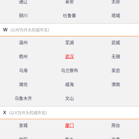
通辽
泰安
太原
铜川
吐鲁番
塔城
W
(以W为开头的城市名)
温州
芜湖
武威
梧州
武汉
无锡
乌海
乌兰察布
吴忠
潍坊
威海
渭南
乌鲁木齐
文山
X
(以X为开头的城市名)
宣城
厦门
邢台