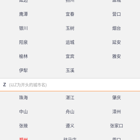
延边
扬州
盐城
鹰潭
宜春
营口
银川
玉树
烟台
阳泉
运城
延安
榆林
宜宾
雅安
伊犁
玉溪
Z
(以Z为开头的城市名)
珠海
湛江
肇庆
中山
舟山
漳州
张掖
遵义
张家口
郑州
驻马店
周口