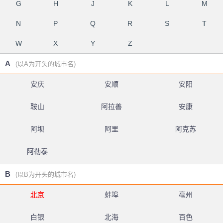
G
H
J
K
L
M
N
P
Q
R
S
T
W
X
Y
Z
A
(以A为开头的城市名)
安庆
安顺
安阳
鞍山
阿拉善
安康
阿坝
阿里
阿克苏
阿勒泰
B
(以B为开头的城市名)
北京
蚌埠
亳州
白银
北海
百色