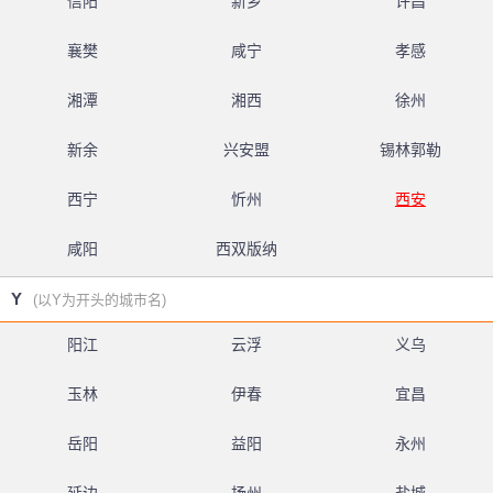
信阳
新乡
许昌
襄樊
咸宁
孝感
湘潭
湘西
徐州
新余
兴安盟
锡林郭勒
西宁
忻州
西安
咸阳
西双版纳
Y
(以Y为开头的城市名)
阳江
云浮
义乌
玉林
伊春
宜昌
岳阳
益阳
永州