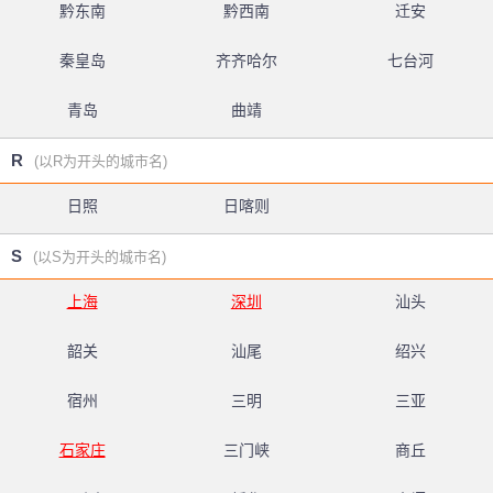
黔东南
黔西南
迁安
秦皇岛
齐齐哈尔
七台河
青岛
曲靖
R
(以R为开头的城市名)
日照
日喀则
S
(以S为开头的城市名)
上海
深圳
汕头
韶关
汕尾
绍兴
宿州
三明
三亚
石家庄
三门峡
商丘