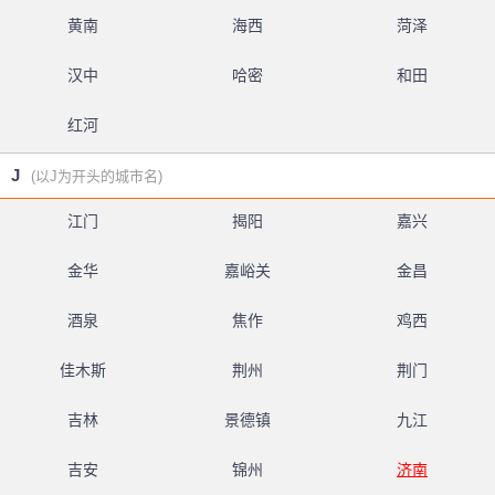
黄南
海西
菏泽
汉中
哈密
和田
红河
J
(以J为开头的城市名)
江门
揭阳
嘉兴
金华
嘉峪关
金昌
酒泉
焦作
鸡西
佳木斯
荆州
荆门
吉林
景德镇
九江
吉安
锦州
济南