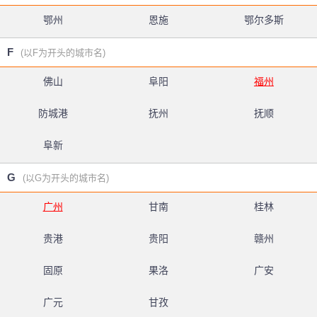
鄂州
恩施
鄂尔多斯
F
(以F为开头的城市名)
佛山
阜阳
福州
防城港
抚州
抚顺
阜新
G
(以G为开头的城市名)
广州
甘南
桂林
贵港
贵阳
赣州
固原
果洛
广安
广元
甘孜