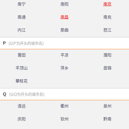
南宁
南阳
南京
南通
南昌
南充
内江
那曲
怒江
P
(以P为开头的城市名)
莆田
平凉
濮阳
平顶山
萍乡
盘锦
攀枝花
Q
(以Q为开头的城市名)
清远
衢州
泉州
庆阳
钦州
黔南