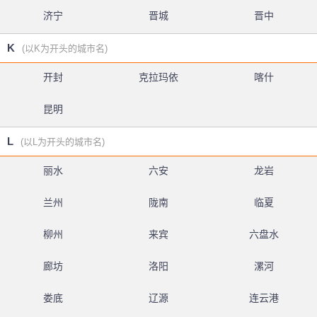
济宁
晋城
晋中
K
(以K为开头的城市名)
开封
克拉玛依
喀什
昆明
L
(以L为开头的城市名)
丽水
六安
龙岩
兰州
陇南
临夏
柳州
来宾
六盘水
廊坊
洛阳
漯河
娄底
辽源
连云港