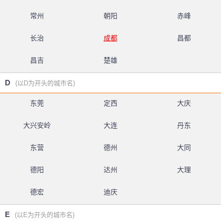
常州
朝阳
赤峰
长治
成都
昌都
昌吉
楚雄
D
(以D为开头的城市名)
东莞
定西
大庆
大兴安岭
大连
丹东
东营
德州
大同
德阳
达州
大理
德宏
迪庆
E
(以E为开头的城市名)