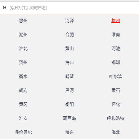
H
(以H为开头的城市名)
惠州
河源
杭州
湖州
合肥
淮南
淮北
黄山
河池
贺州
海口
邯郸
衡水
鹤壁
哈尔滨
鹤岗
黑河
黄石
黄冈
衡阳
怀化
淮安
葫芦岛
呼和浩特
呼伦贝尔
海东
海北