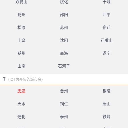
双鸭山
绥化
十堰
随州
邵阳
四平
松原
苏州
宿迁
上饶
沈阳
石嘴山
朔州
商洛
遂宁
山南
石河子
T
(以T为开头的城市名)
天津
台州
铜陵
天水
铜仁
唐山
通化
泰州
铁岭