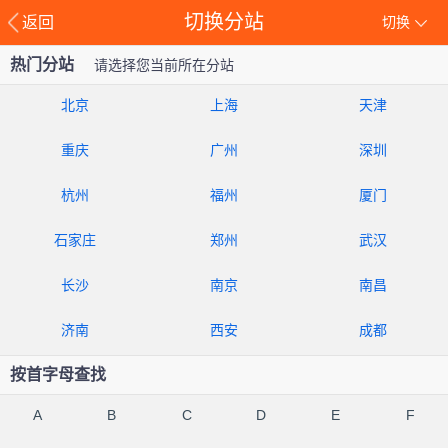
切换分站
返回
切换
热门分站
请选择您当前所在分站
北京
上海
天津
重庆
广州
深圳
杭州
福州
厦门
石家庄
郑州
武汉
长沙
南京
南昌
济南
西安
成都
按首字母查找
A
B
C
D
E
F