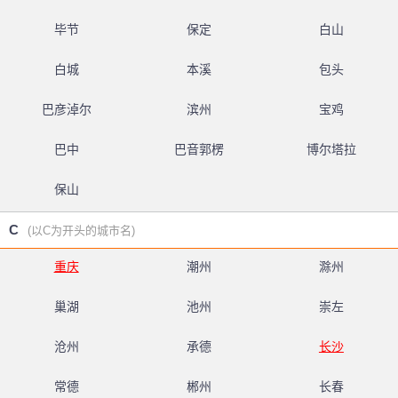
毕节
保定
白山
白城
本溪
包头
巴彦淖尔
滨州
宝鸡
巴中
巴音郭楞
博尔塔拉
保山
C
(以C为开头的城市名)
重庆
潮州
滁州
巢湖
池州
崇左
沧州
承德
长沙
常德
郴州
长春