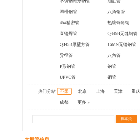
不锈钢锥形钢管
油缸管
凹槽钢管
八角钢管
45#精密管
热镀锌角钢
直缝焊管
Q345B无缝钢管
Q345B厚壁方管
16MN无缝钢管
异径管
八角管
P形钢管
钢管
UPVC管
铜管
热门分站
不限
北京
上海
天津
重
成都
更多 »
大棚管信息