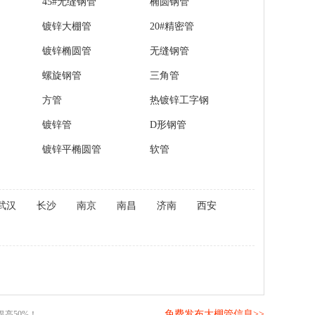
45#无缝钢管
椭圆钢管
镀锌大棚管
20#精密管
镀锌椭圆管
无缝钢管
螺旋钢管
三角管
方管
热镀锌工字钢
镀锌管
D形钢管
镀锌平椭圆管
软管
武汉
长沙
南京
南昌
济南
西安
免费发布大棚管信息>>
高50%！