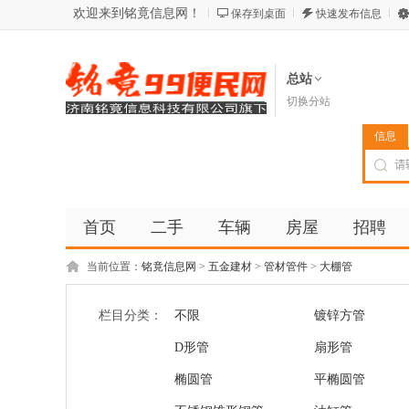
欢迎来到铭竟信息网！
保存到桌面
快速发布信息
总站
切换分站
信息
首页
二手
车辆
房屋
招聘
当前位置：
铭竟信息网
>
五金建材
>
管材管件
>
大棚管
栏目分类：
不限
镀锌方管
D形管
扇形管
椭圆管
平椭圆管