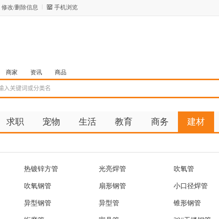
修改/删除信息
手机浏览
商家
资讯
商品
求职
宠物
生活
教育
商务
建材
热镀锌方管
光亮焊管
吹氧管
吹氧钢管
扇形钢管
小口径焊管
异型钢管
异型管
锥形钢管