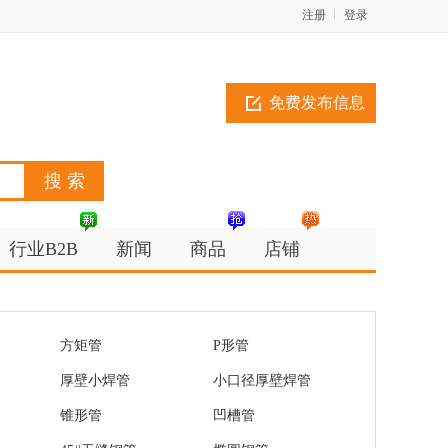
注册
登录
免费发布信息
行业B2B
新闻
商品
店铺
方矩管
P形管
厚壁小焊管
小口径厚壁焊管
锥形管
凹槽管