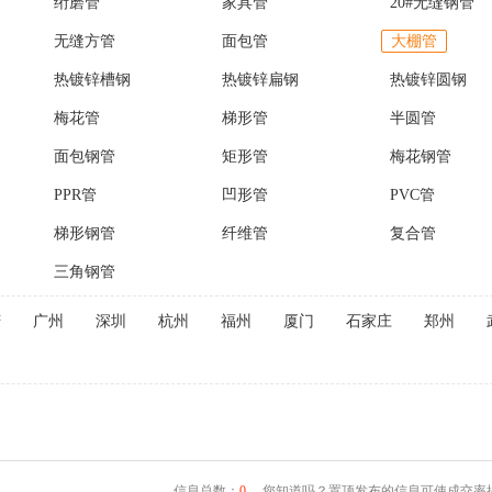
绗磨管
家具管
20#无缝钢管
无缝方管
面包管
大棚管
热镀锌槽钢
热镀锌扁钢
热镀锌圆钢
梅花管
梯形管
半圆管
面包钢管
矩形管
梅花钢管
PPR管
凹形管
PVC管
梯形钢管
纤维管
复合管
三角钢管
庆
广州
深圳
杭州
福州
厦门
石家庄
郑州
信息总数：
0
，您知道吗？置顶发布的信息可使成交率提