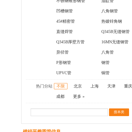
不锈钢锥形钢管
油缸管
凹槽钢管
八角钢管
45#精密管
热镀锌角钢
直缝焊管
Q345B无缝钢管
Q345B厚壁方管
16MN无缝钢管
异径管
八角管
P形钢管
钢管
UPVC管
铜管
热门分站
不限
北京
上海
天津
重
成都
更多 »
镀锌平椭圆管信息