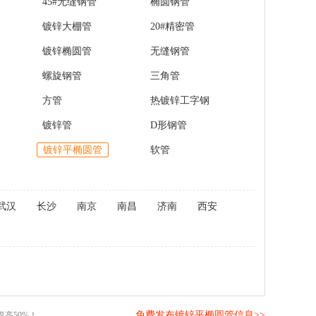
45#无缝钢管
椭圆钢管
镀锌大棚管
20#精密管
镀锌椭圆管
无缝钢管
螺旋钢管
三角管
方管
热镀锌工字钢
镀锌管
D形钢管
镀锌平椭圆管
软管
武汉
长沙
南京
南昌
济南
西安
免费发布镀锌平椭圆管信息>>
高50%！