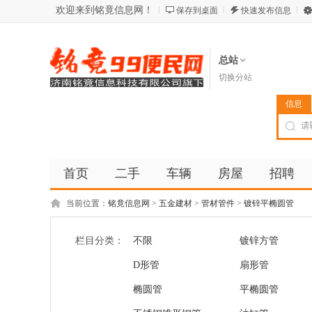
欢迎来到铭竟信息网！
保存到桌面
快速发布信息
总站
切换分站
信息
首页
二手
车辆
房屋
招聘
当前位置：
铭竟信息网
>
五金建材
>
管材管件
>
镀锌平椭圆管
栏目分类：
不限
镀锌方管
D形管
扇形管
椭圆管
平椭圆管