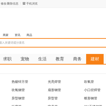
修改/删除信息
手机浏览
商家
资讯
商品
求职
宠物
生活
教育
商务
建材
热镀锌方管
光亮焊管
吹氧管
吹氧钢管
扇形钢管
小口径焊管
异型钢管
异型管
锥形钢管