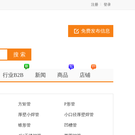
注册
登录
免费发布信息
行业B2B
新闻
商品
店铺
方矩管
P形管
厚壁小焊管
小口径厚壁焊管
锥形管
凹槽管