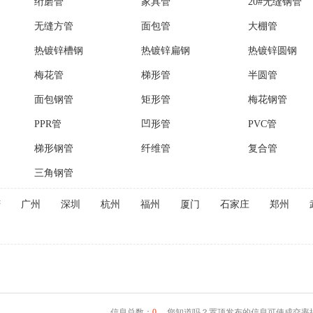
绗磨管
家具管
20#无缝钢管
无缝方管
面包管
大棚管
热镀锌槽钢
热镀锌扁钢
热镀锌圆钢
梅花管
梯形管
半圆管
面包钢管
矩形管
梅花钢管
PPR管
凹形管
PVC管
梯形钢管
纤维管
复合管
三角钢管
庆
广州
深圳
杭州
福州
厦门
石家庄
郑州
信息总数：
0
，您知道吗？置顶发布的信息可使成交率提