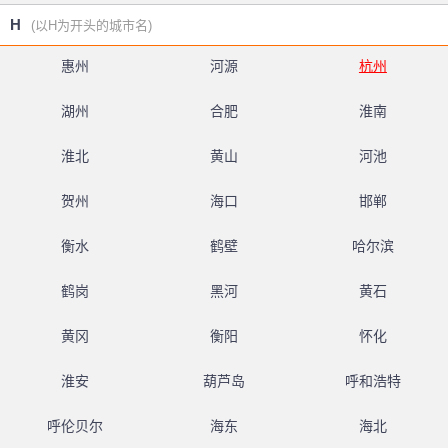
H
(以H为开头的城市名)
惠州
河源
杭州
湖州
合肥
淮南
淮北
黄山
河池
贺州
海口
邯郸
衡水
鹤壁
哈尔滨
鹤岗
黑河
黄石
黄冈
衡阳
怀化
淮安
葫芦岛
呼和浩特
呼伦贝尔
海东
海北