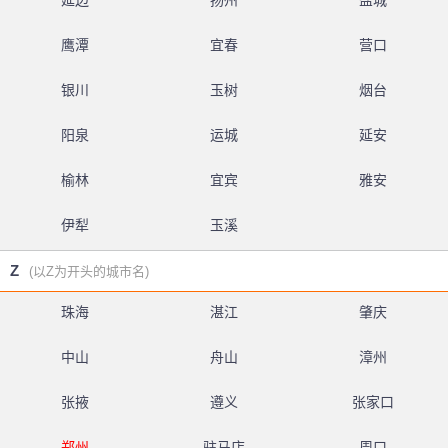
延边
扬州
盐城
鹰潭
宜春
营口
银川
玉树
烟台
阳泉
运城
延安
榆林
宜宾
雅安
伊犁
玉溪
Z
(以Z为开头的城市名)
珠海
湛江
肇庆
中山
舟山
漳州
张掖
遵义
张家口
郑州
驻马店
周口