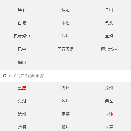
毕节
保定
白山
白城
本溪
包头
巴彦淖尔
滨州
宝鸡
巴中
巴音郭楞
博尔塔拉
保山
C
(以C为开头的城市名)
重庆
潮州
滁州
巢湖
池州
崇左
沧州
承德
长沙
常德
郴州
长春