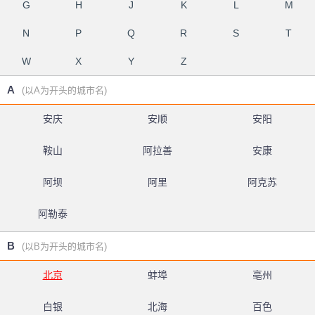
G
H
J
K
L
M
N
P
Q
R
S
T
W
X
Y
Z
A
(以A为开头的城市名)
安庆
安顺
安阳
鞍山
阿拉善
安康
阿坝
阿里
阿克苏
阿勒泰
B
(以B为开头的城市名)
北京
蚌埠
亳州
白银
北海
百色