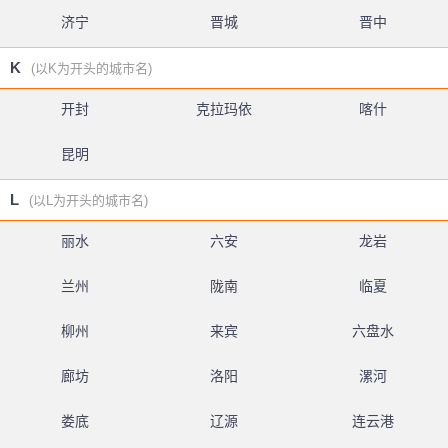
济宁
晋城
晋中
K
(以K为开头的城市名)
开封
克拉玛依
喀什
昆明
L
(以L为开头的城市名)
丽水
六安
龙岩
兰州
陇南
临夏
柳州
来宾
六盘水
廊坊
洛阳
漯河
娄底
辽源
连云港