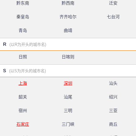
黔东南
黔西南
迁安
秦皇岛
齐齐哈尔
七台河
青岛
曲靖
R
(以R为开头的城市名)
日照
日喀则
S
(以S为开头的城市名)
上海
深圳
汕头
韶关
汕尾
绍兴
宿州
三明
三亚
石家庄
三门峡
商丘