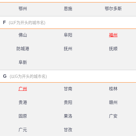
鄂州
恩施
鄂尔多斯
F
(以F为开头的城市名)
佛山
阜阳
福州
防城港
抚州
抚顺
阜新
G
(以G为开头的城市名)
广州
甘南
桂林
贵港
贵阳
赣州
固原
果洛
广安
广元
甘孜