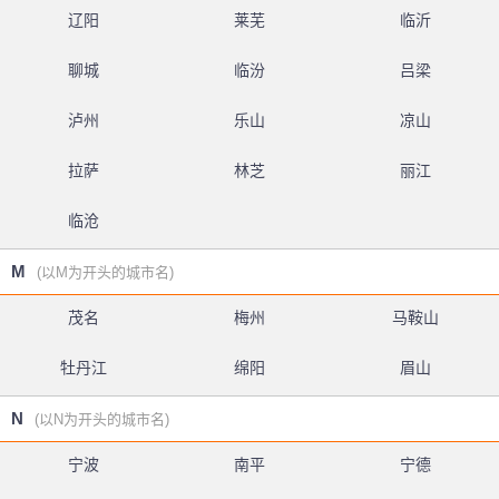
辽阳
莱芜
临沂
聊城
临汾
吕梁
泸州
乐山
凉山
拉萨
林芝
丽江
临沧
M
(以M为开头的城市名)
茂名
梅州
马鞍山
牡丹江
绵阳
眉山
N
(以N为开头的城市名)
宁波
南平
宁德