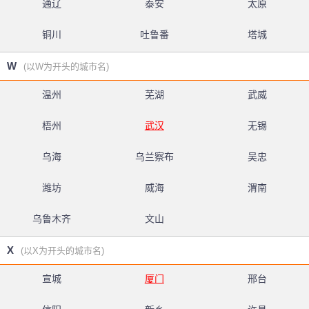
通辽
泰安
太原
铜川
吐鲁番
塔城
W
(以W为开头的城市名)
温州
芜湖
武威
梧州
武汉
无锡
乌海
乌兰察布
吴忠
潍坊
威海
渭南
乌鲁木齐
文山
X
(以X为开头的城市名)
宣城
厦门
邢台