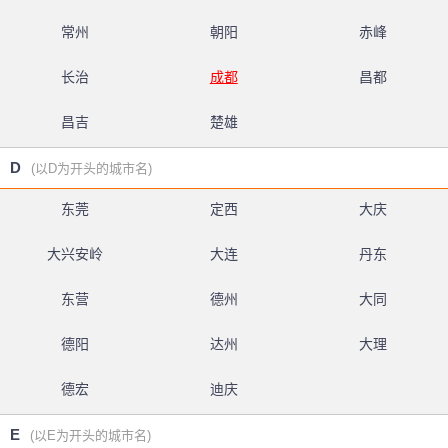
常州
朝阳
赤峰
长治
成都
昌都
昌吉
楚雄
D
(以D为开头的城市名)
东莞
定西
大庆
大兴安岭
大连
丹东
东营
德州
大同
德阳
达州
大理
德宏
迪庆
E
(以E为开头的城市名)