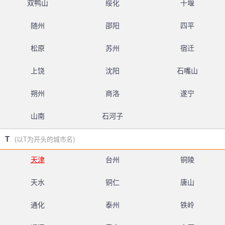
双鸭山
绥化
十堰
随州
邵阳
四平
松原
苏州
宿迁
上饶
沈阳
石嘴山
朔州
商洛
遂宁
山南
石河子
T
(以T为开头的城市名)
天津
台州
铜陵
天水
铜仁
唐山
通化
泰州
铁岭