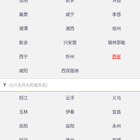
信阳
新乡
许昌
襄樊
咸宁
孝感
湘潭
湘西
徐州
新余
兴安盟
锡林郭勒
西宁
忻州
西安
咸阳
西双版纳
Y
(以Y为开头的城市名)
阳江
云浮
义乌
玉林
伊春
宜昌
岳阳
益阳
永州