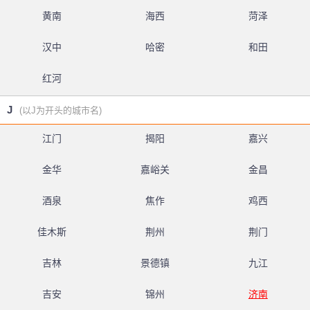
黄南
海西
菏泽
汉中
哈密
和田
红河
J
(以J为开头的城市名)
江门
揭阳
嘉兴
金华
嘉峪关
金昌
酒泉
焦作
鸡西
佳木斯
荆州
荆门
吉林
景德镇
九江
吉安
锦州
济南