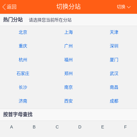
切换分站
返回
切换
热门分站
请选择您当前所在分站
北京
上海
天津
重庆
广州
深圳
杭州
福州
厦门
石家庄
郑州
武汉
长沙
南京
南昌
济南
西安
成都
按首字母查找
A
B
C
D
E
F