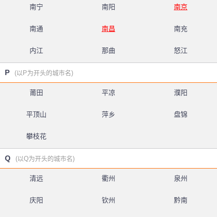
南宁
南阳
南京
南通
南昌
南充
内江
那曲
怒江
P
(以P为开头的城市名)
莆田
平凉
濮阳
平顶山
萍乡
盘锦
攀枝花
Q
(以Q为开头的城市名)
清远
衢州
泉州
庆阳
钦州
黔南