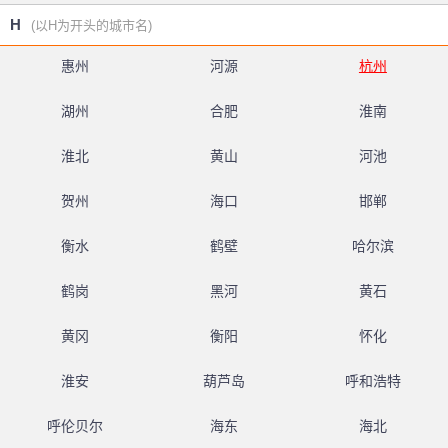
H
(以H为开头的城市名)
惠州
河源
杭州
湖州
合肥
淮南
淮北
黄山
河池
贺州
海口
邯郸
衡水
鹤壁
哈尔滨
鹤岗
黑河
黄石
黄冈
衡阳
怀化
淮安
葫芦岛
呼和浩特
呼伦贝尔
海东
海北