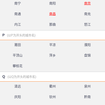
南宁
南阳
南京
南通
南昌
南充
内江
那曲
怒江
P
(以P为开头的城市名)
莆田
平凉
濮阳
平顶山
萍乡
盘锦
攀枝花
Q
(以Q为开头的城市名)
清远
衢州
泉州
庆阳
钦州
黔南