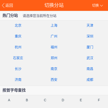
切换分站
返回
切换
热门分站
请选择您当前所在分站
北京
上海
天津
重庆
广州
深圳
杭州
福州
厦门
石家庄
郑州
武汉
长沙
南京
南昌
济南
西安
成都
按首字母查找
A
B
C
D
E
F