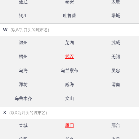
通辽
泰安
太原
铜川
吐鲁番
塔城
W
(以W为开头的城市名)
温州
芜湖
武威
梧州
武汉
无锡
乌海
乌兰察布
吴忠
潍坊
威海
渭南
乌鲁木齐
文山
X
(以X为开头的城市名)
宣城
厦门
邢台