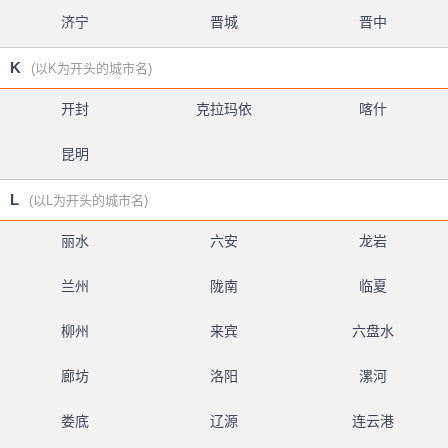
济宁
晋城
晋中
K
(以K为开头的城市名)
开封
克拉玛依
喀什
昆明
L
(以L为开头的城市名)
丽水
六安
龙岩
兰州
陇南
临夏
柳州
来宾
六盘水
廊坊
洛阳
漯河
娄底
辽源
连云港