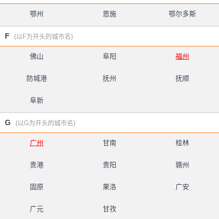
鄂州
恩施
鄂尔多斯
F
(以F为开头的城市名)
佛山
阜阳
福州
防城港
抚州
抚顺
阜新
G
(以G为开头的城市名)
广州
甘南
桂林
贵港
贵阳
赣州
固原
果洛
广安
广元
甘孜