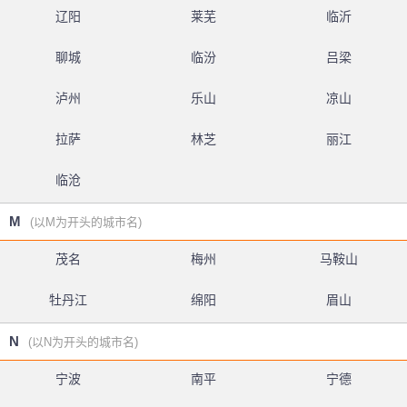
辽阳
莱芜
临沂
聊城
临汾
吕梁
泸州
乐山
凉山
拉萨
林芝
丽江
临沧
M
(以M为开头的城市名)
茂名
梅州
马鞍山
牡丹江
绵阳
眉山
N
(以N为开头的城市名)
宁波
南平
宁德