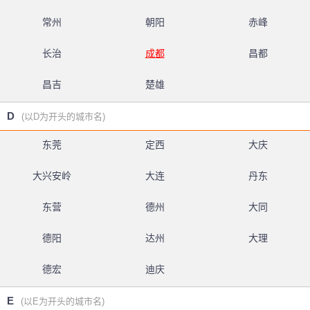
常州
朝阳
赤峰
长治
成都
昌都
昌吉
楚雄
D
(以D为开头的城市名)
东莞
定西
大庆
大兴安岭
大连
丹东
东营
德州
大同
德阳
达州
大理
德宏
迪庆
E
(以E为开头的城市名)