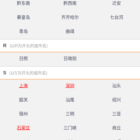
黔东南
黔西南
迁安
秦皇岛
齐齐哈尔
七台河
青岛
曲靖
R
(以R为开头的城市名)
日照
日喀则
S
(以S为开头的城市名)
上海
深圳
汕头
韶关
汕尾
绍兴
宿州
三明
三亚
石家庄
三门峡
商丘