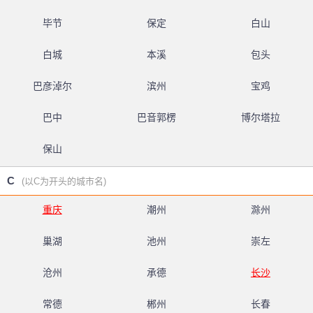
毕节
保定
白山
白城
本溪
包头
巴彦淖尔
滨州
宝鸡
巴中
巴音郭楞
博尔塔拉
保山
C
(以C为开头的城市名)
重庆
潮州
滁州
巢湖
池州
崇左
沧州
承德
长沙
常德
郴州
长春