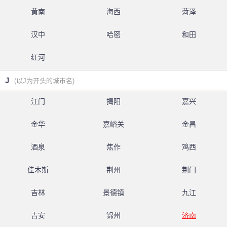
黄南
海西
菏泽
汉中
哈密
和田
红河
J
(以J为开头的城市名)
江门
揭阳
嘉兴
金华
嘉峪关
金昌
酒泉
焦作
鸡西
佳木斯
荆州
荆门
吉林
景德镇
九江
吉安
锦州
济南