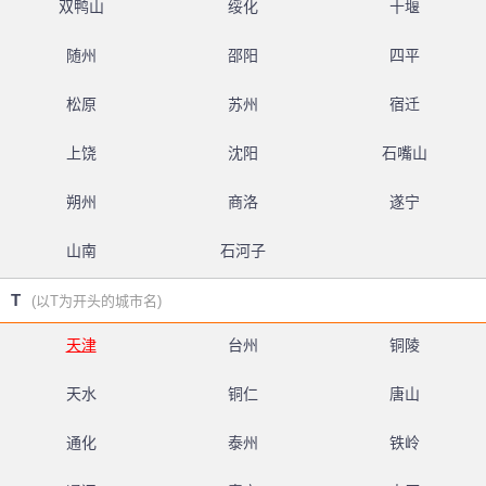
双鸭山
绥化
十堰
随州
邵阳
四平
松原
苏州
宿迁
上饶
沈阳
石嘴山
朔州
商洛
遂宁
山南
石河子
T
(以T为开头的城市名)
天津
台州
铜陵
天水
铜仁
唐山
通化
泰州
铁岭