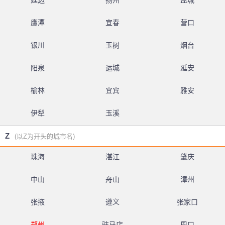
延边
扬州
盐城
鹰潭
宜春
营口
银川
玉树
烟台
阳泉
运城
延安
榆林
宜宾
雅安
伊犁
玉溪
Z
(以Z为开头的城市名)
珠海
湛江
肇庆
中山
舟山
漳州
张掖
遵义
张家口
郑州
驻马店
周口