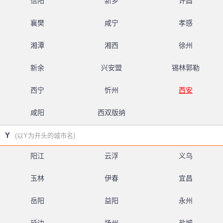
信阳
新乡
许昌
襄樊
咸宁
孝感
湘潭
湘西
徐州
新余
兴安盟
锡林郭勒
西宁
忻州
西安
咸阳
西双版纳
Y
(以Y为开头的城市名)
阳江
云浮
义乌
玉林
伊春
宜昌
岳阳
益阳
永州