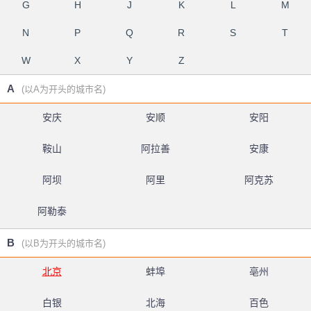
G
H
J
K
L
M
N
P
Q
R
S
T
W
X
Y
Z
A
(以A为开头的城市名)
安庆
安顺
安阳
鞍山
阿拉善
安康
阿坝
阿里
阿克苏
阿勒泰
B
(以B为开头的城市名)
北京
蚌埠
亳州
白银
北海
百色