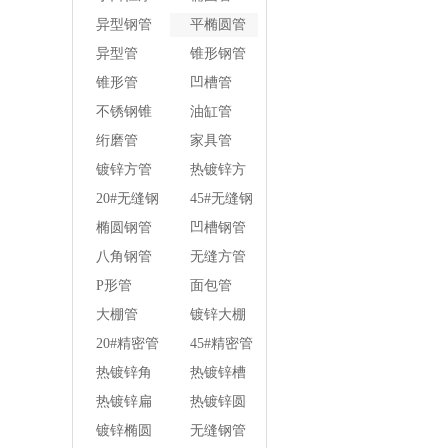
壁焊管
异型钢管
平椭圆管
异型管
锥形钢管
锥形管
凹槽管
不锈钢锥
油缸管
形钢管
绗磨管
家具管
镀锌方管
热镀锌方
管
20#无缝钢
45#无缝钢
管
管
椭圆钢管
凹槽钢管
八角钢管
无缝方管
P形管
面包管
大棚管
镀锌大棚
管
20#精密管
45#精密管
热镀锌角
热镀锌槽
钢
钢
热镀锌扁
热镀锌圆
钢
钢
镀锌椭圆
无缝钢管