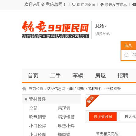
欢迎来到铭竟信息网！
保存到桌面
快速发布信息
总站
切换分站
信息
首页
二手
车辆
房屋
招聘
当前位置：
铭竟信息网
>
商品网购
>
管材管件
>
平椭圆管
管材管件
全部
扇形管
按上架时间
按人气
吹氧钢管
扇形钢管
小口径焊
厚壁小焊
管
管
暂无相关商品！
小口径厚
椭圆管