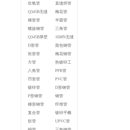
管
吹氧管
直缝焊管
Q345B无缝
梅花管
钢管
梯形管
半圆管
螺旋钢管
三角管
Q345B厚壁
16MN无缝
方管
钢管
D形管
面包钢管
矩形管
梅花钢管
方管
热镀锌工
字钢异径
八角管
PPR管
管
凹形管
PVC管
镀锌管
D形钢管
P形钢管
钢管
梯形钢管
纤维管
复合管
镀锌平椭
圆管
软管
UPVC管
铜管
三角钢管