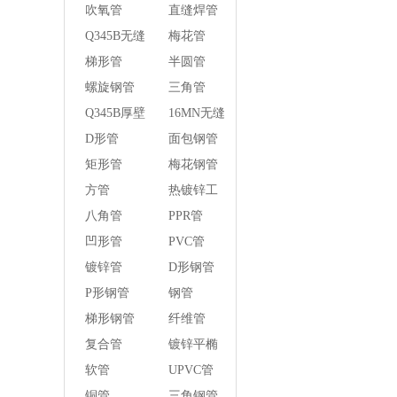
管
吹氧管
直缝焊管
Q345B无缝
梅花管
钢管
梯形管
半圆管
螺旋钢管
三角管
Q345B厚壁
16MN无缝
方管
钢管
D形管
面包钢管
矩形管
梅花钢管
方管
热镀锌工
字钢异径
八角管
PPR管
管
凹形管
PVC管
镀锌管
D形钢管
P形钢管
钢管
梯形钢管
纤维管
复合管
镀锌平椭
圆管
软管
UPVC管
铜管
三角钢管