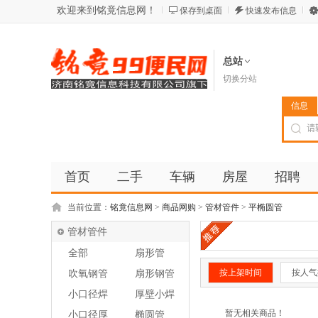
欢迎来到铭竟信息网！
保存到桌面
快速发布信息
总站
切换分站
信息
首页
二手
车辆
房屋
招聘
当前位置：
铭竟信息网
>
商品网购
>
管材管件
>
平椭圆管
管材管件
全部
扇形管
按上架时间
按人气
吹氧钢管
扇形钢管
小口径焊
厚壁小焊
管
管
暂无相关商品！
小口径厚
椭圆管