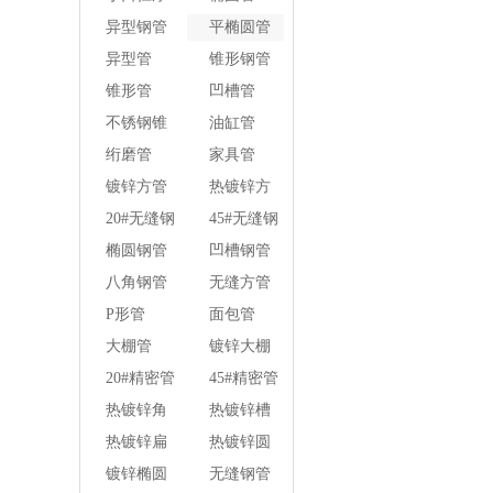
壁焊管
异型钢管
平椭圆管
异型管
锥形钢管
锥形管
凹槽管
不锈钢锥
油缸管
形钢管
绗磨管
家具管
镀锌方管
热镀锌方
管
20#无缝钢
45#无缝钢
管
管
椭圆钢管
凹槽钢管
八角钢管
无缝方管
P形管
面包管
大棚管
镀锌大棚
管
20#精密管
45#精密管
热镀锌角
热镀锌槽
钢
钢
热镀锌扁
热镀锌圆
钢
钢
镀锌椭圆
无缝钢管