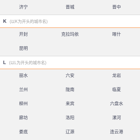
济宁
晋城
晋中
K
(以K为开头的城市名)
开封
克拉玛依
喀什
昆明
L
(以L为开头的城市名)
丽水
六安
龙岩
兰州
陇南
临夏
柳州
来宾
六盘水
廊坊
洛阳
漯河
娄底
辽源
连云港