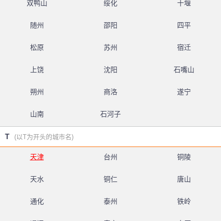
双鸭山
绥化
十堰
随州
邵阳
四平
松原
苏州
宿迁
上饶
沈阳
石嘴山
朔州
商洛
遂宁
山南
石河子
T
(以T为开头的城市名)
天津
台州
铜陵
天水
铜仁
唐山
通化
泰州
铁岭