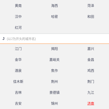
黄南
海西
菏泽
汉中
哈密
和田
红河
J
(以J为开头的城市名)
江门
揭阳
嘉兴
金华
嘉峪关
金昌
酒泉
焦作
鸡西
佳木斯
荆州
荆门
吉林
景德镇
九江
吉安
锦州
济南