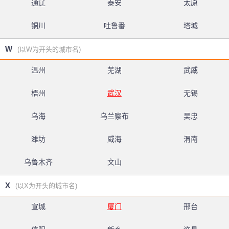
通辽
泰安
太原
铜川
吐鲁番
塔城
W
(以W为开头的城市名)
温州
芜湖
武威
梧州
武汉
无锡
乌海
乌兰察布
吴忠
潍坊
威海
渭南
乌鲁木齐
文山
X
(以X为开头的城市名)
宣城
厦门
邢台