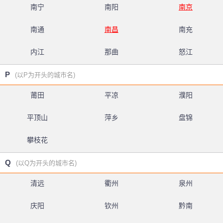
南宁
南阳
南京
南通
南昌
南充
内江
那曲
怒江
P
(以P为开头的城市名)
莆田
平凉
濮阳
平顶山
萍乡
盘锦
攀枝花
Q
(以Q为开头的城市名)
清远
衢州
泉州
庆阳
钦州
黔南