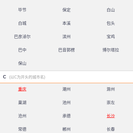
毕节
保定
白山
白城
本溪
包头
巴彦淖尔
滨州
宝鸡
巴中
巴音郭楞
博尔塔拉
保山
C
(以C为开头的城市名)
重庆
潮州
滁州
巢湖
池州
崇左
沧州
承德
长沙
常德
郴州
长春