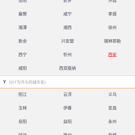
信阳
新乡
许昌
襄樊
咸宁
孝感
湘潭
湘西
徐州
新余
兴安盟
锡林郭勒
西宁
忻州
西安
咸阳
西双版纳
Y
(以Y为开头的城市名)
阳江
云浮
义乌
玉林
伊春
宜昌
岳阳
益阳
永州