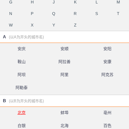
G
H
J
K
L
M
N
P
Q
R
S
T
W
X
Y
Z
A
(以A为开头的城市名)
安庆
安顺
安阳
鞍山
阿拉善
安康
阿坝
阿里
阿克苏
阿勒泰
B
(以B为开头的城市名)
北京
蚌埠
亳州
白银
北海
百色