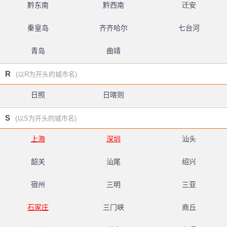
黔东南
黔西南
迁安
秦皇岛
齐齐哈尔
七台河
青岛
曲靖
R
(以R为开头的城市名)
日照
日喀则
S
(以S为开头的城市名)
上海
深圳
汕头
韶关
汕尾
绍兴
宿州
三明
三亚
石家庄
三门峡
商丘