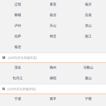
辽阳
莱芜
临沂
聊城
临汾
吕梁
泸州
乐山
凉山
拉萨
林芝
丽江
临沧
M
(以M为开头的城市名)
茂名
梅州
马鞍山
牡丹江
绵阳
眉山
N
(以N为开头的城市名)
宁波
南平
宁德