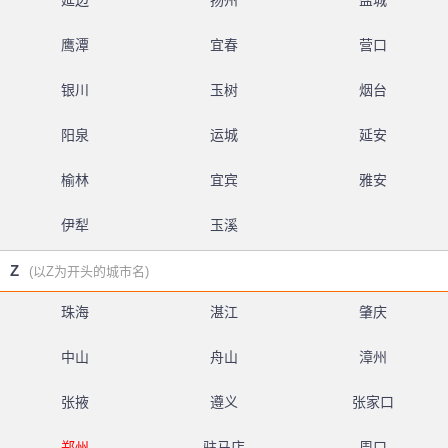
延边
扬州
盐城
鹰潭
宜春
营口
银川
玉树
烟台
阳泉
运城
延安
榆林
宜宾
雅安
伊犁
玉溪
Z
(以Z为开头的城市名)
珠海
湛江
肇庆
中山
舟山
漳州
张掖
遵义
张家口
郑州
驻马店
周口