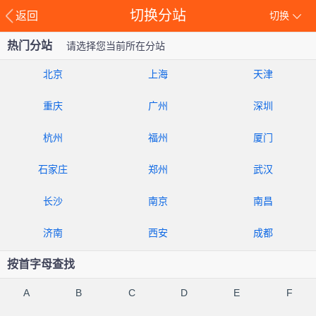
切换分站
返回
切换
热门分站
请选择您当前所在分站
北京
上海
天津
重庆
广州
深圳
杭州
福州
厦门
石家庄
郑州
武汉
长沙
南京
南昌
济南
西安
成都
按首字母查找
A
B
C
D
E
F