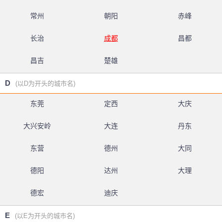
常州
朝阳
赤峰
长治
成都
昌都
昌吉
楚雄
D
(以D为开头的城市名)
东莞
定西
大庆
大兴安岭
大连
丹东
东营
德州
大同
德阳
达州
大理
德宏
迪庆
E
(以E为开头的城市名)