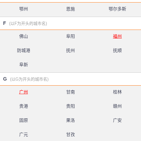
鄂州
恩施
鄂尔多斯
F
(以F为开头的城市名)
佛山
阜阳
福州
防城港
抚州
抚顺
阜新
G
(以G为开头的城市名)
广州
甘南
桂林
贵港
贵阳
赣州
固原
果洛
广安
广元
甘孜