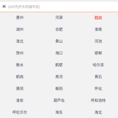
H
(以H为开头的城市名)
惠州
河源
杭州
湖州
合肥
淮南
淮北
黄山
河池
贺州
海口
邯郸
衡水
鹤壁
哈尔滨
鹤岗
黑河
黄石
黄冈
衡阳
怀化
淮安
葫芦岛
呼和浩特
呼伦贝尔
海东
海北