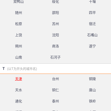
双鸭山
绥化
十堰
随州
邵阳
四平
松原
苏州
宿迁
上饶
沈阳
石嘴山
朔州
商洛
遂宁
山南
石河子
T
(以T为开头的城市名)
天津
台州
铜陵
天水
铜仁
唐山
通化
泰州
铁岭