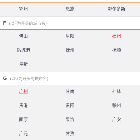
鄂州
恩施
鄂尔多斯
F
(以F为开头的城市名)
佛山
阜阳
福州
防城港
抚州
抚顺
阜新
G
(以G为开头的城市名)
广州
甘南
桂林
贵港
贵阳
赣州
固原
果洛
广安
广元
甘孜