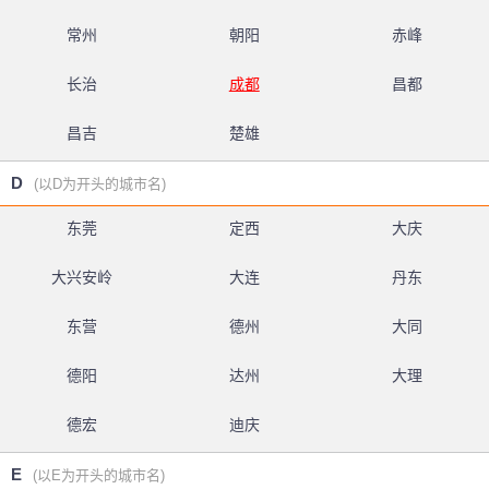
常州
朝阳
赤峰
长治
成都
昌都
昌吉
楚雄
D
(以D为开头的城市名)
东莞
定西
大庆
大兴安岭
大连
丹东
东营
德州
大同
德阳
达州
大理
德宏
迪庆
E
(以E为开头的城市名)