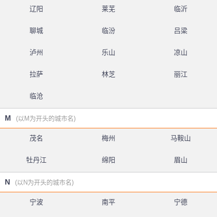
辽阳
莱芜
临沂
聊城
临汾
吕梁
泸州
乐山
凉山
拉萨
林芝
丽江
临沧
M
(以M为开头的城市名)
茂名
梅州
马鞍山
牡丹江
绵阳
眉山
N
(以N为开头的城市名)
宁波
南平
宁德