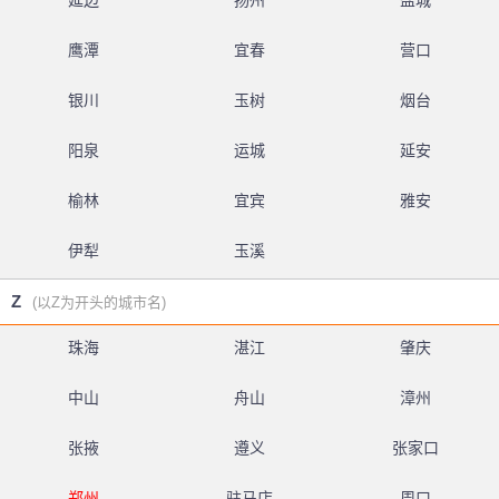
延边
扬州
盐城
鹰潭
宜春
营口
银川
玉树
烟台
阳泉
运城
延安
榆林
宜宾
雅安
伊犁
玉溪
Z
(以Z为开头的城市名)
珠海
湛江
肇庆
中山
舟山
漳州
张掖
遵义
张家口
郑州
驻马店
周口