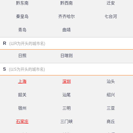
黔东南
黔西南
迁安
秦皇岛
齐齐哈尔
七台河
青岛
曲靖
R
(以R为开头的城市名)
日照
日喀则
S
(以S为开头的城市名)
上海
深圳
汕头
韶关
汕尾
绍兴
宿州
三明
三亚
石家庄
三门峡
商丘