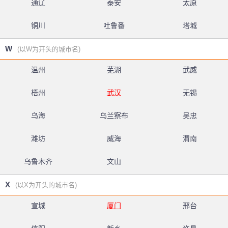
通辽
泰安
太原
铜川
吐鲁番
塔城
W
(以W为开头的城市名)
温州
芜湖
武威
梧州
武汉
无锡
乌海
乌兰察布
吴忠
潍坊
威海
渭南
乌鲁木齐
文山
X
(以X为开头的城市名)
宣城
厦门
邢台