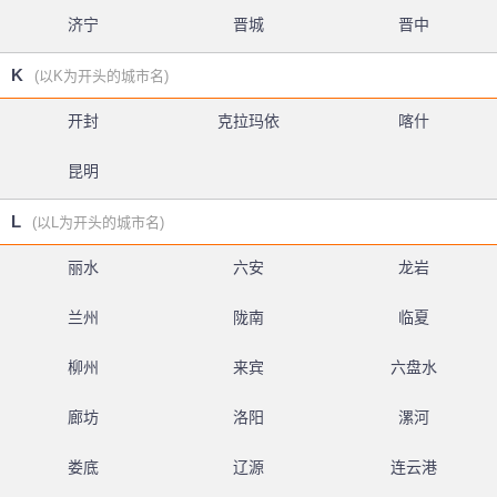
济宁
晋城
晋中
K
(以K为开头的城市名)
开封
克拉玛依
喀什
昆明
L
(以L为开头的城市名)
丽水
六安
龙岩
兰州
陇南
临夏
柳州
来宾
六盘水
廊坊
洛阳
漯河
娄底
辽源
连云港