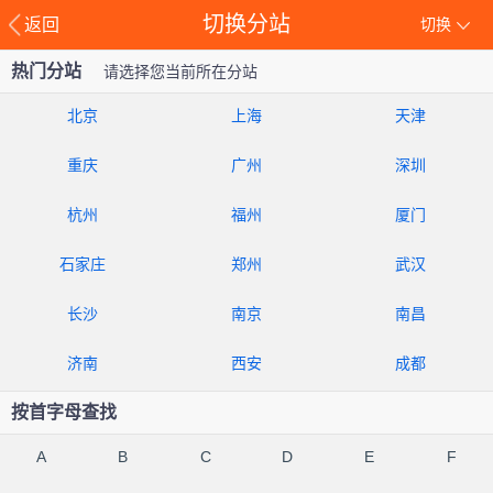
切换分站
返回
切换
热门分站
请选择您当前所在分站
北京
上海
天津
重庆
广州
深圳
杭州
福州
厦门
石家庄
郑州
武汉
长沙
南京
南昌
济南
西安
成都
按首字母查找
A
B
C
D
E
F