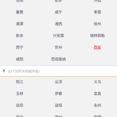
信阳
新乡
许昌
襄樊
咸宁
孝感
湘潭
湘西
徐州
新余
兴安盟
锡林郭勒
西宁
忻州
西安
咸阳
西双版纳
Y
(以Y为开头的城市名)
阳江
云浮
义乌
玉林
伊春
宜昌
岳阳
益阳
永州