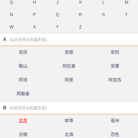
G
H
J
K
L
M
N
P
Q
R
S
T
W
X
Y
Z
A
(以A为开头的城市名)
安庆
安顺
安阳
鞍山
阿拉善
安康
阿坝
阿里
阿克苏
阿勒泰
B
(以B为开头的城市名)
北京
蚌埠
亳州
白银
北海
百色