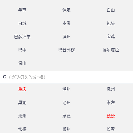
毕节
保定
白山
白城
本溪
包头
巴彦淖尔
滨州
宝鸡
巴中
巴音郭楞
博尔塔拉
保山
C
(以C为开头的城市名)
重庆
潮州
滁州
巢湖
池州
崇左
沧州
承德
长沙
常德
郴州
长春