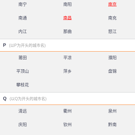
南宁
南阳
南京
南通
南昌
南充
内江
那曲
怒江
P
(以P为开头的城市名)
莆田
平凉
濮阳
平顶山
萍乡
盘锦
攀枝花
Q
(以Q为开头的城市名)
清远
衢州
泉州
庆阳
钦州
黔南