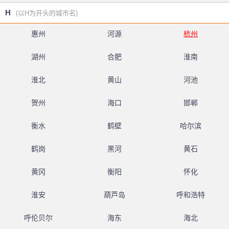
H
(以H为开头的城市名)
惠州
河源
杭州
湖州
合肥
淮南
淮北
黄山
河池
贺州
海口
邯郸
衡水
鹤壁
哈尔滨
鹤岗
黑河
黄石
黄冈
衡阳
怀化
淮安
葫芦岛
呼和浩特
呼伦贝尔
海东
海北