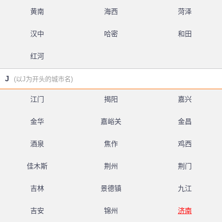
黄南
海西
菏泽
汉中
哈密
和田
红河
J
(以J为开头的城市名)
江门
揭阳
嘉兴
金华
嘉峪关
金昌
酒泉
焦作
鸡西
佳木斯
荆州
荆门
吉林
景德镇
九江
吉安
锦州
济南