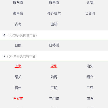
黔东南
黔西南
迁安
秦皇岛
齐齐哈尔
七台河
青岛
曲靖
R
(以R为开头的城市名)
日照
日喀则
S
(以S为开头的城市名)
上海
深圳
汕头
韶关
汕尾
绍兴
宿州
三明
三亚
石家庄
三门峡
商丘