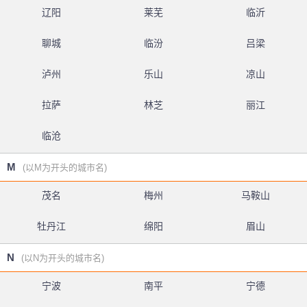
辽阳
莱芜
临沂
聊城
临汾
吕梁
泸州
乐山
凉山
拉萨
林芝
丽江
临沧
M
(以M为开头的城市名)
茂名
梅州
马鞍山
牡丹江
绵阳
眉山
N
(以N为开头的城市名)
宁波
南平
宁德