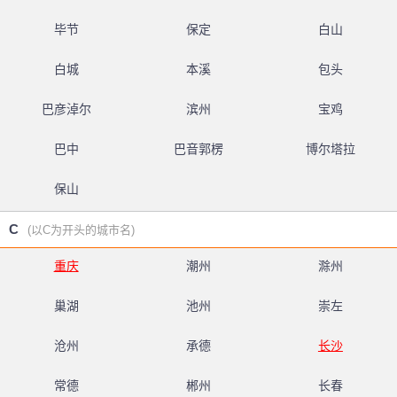
毕节
保定
白山
白城
本溪
包头
巴彦淖尔
滨州
宝鸡
巴中
巴音郭楞
博尔塔拉
保山
C
(以C为开头的城市名)
重庆
潮州
滁州
巢湖
池州
崇左
沧州
承德
长沙
常德
郴州
长春