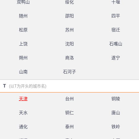
双鸭山
绥化
十堰
随州
邵阳
四平
松原
苏州
宿迁
上饶
沈阳
石嘴山
朔州
商洛
遂宁
山南
石河子
T
(以T为开头的城市名)
天津
台州
铜陵
天水
铜仁
唐山
通化
泰州
铁岭