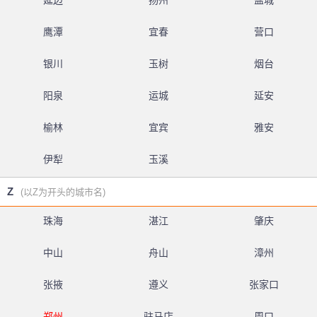
延边
扬州
盐城
鹰潭
宜春
营口
银川
玉树
烟台
阳泉
运城
延安
榆林
宜宾
雅安
伊犁
玉溪
Z
(以Z为开头的城市名)
珠海
湛江
肇庆
中山
舟山
漳州
张掖
遵义
张家口
郑州
驻马店
周口