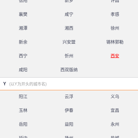
信阳
新乡
许昌
襄樊
咸宁
孝感
湘潭
湘西
徐州
新余
兴安盟
锡林郭勒
西宁
忻州
西安
咸阳
西双版纳
Y
(以Y为开头的城市名)
阳江
云浮
义乌
玉林
伊春
宜昌
岳阳
益阳
永州