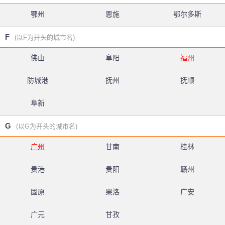
鄂州
恩施
鄂尔多斯
F
(以F为开头的城市名)
佛山
阜阳
福州
防城港
抚州
抚顺
阜新
G
(以G为开头的城市名)
广州
甘南
桂林
贵港
贵阳
赣州
固原
果洛
广安
广元
甘孜