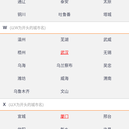
通辽
泰安
太原
铜川
吐鲁番
塔城
W
(以W为开头的城市名)
温州
芜湖
武威
梧州
武汉
无锡
乌海
乌兰察布
吴忠
潍坊
威海
渭南
乌鲁木齐
文山
X
(以X为开头的城市名)
宣城
厦门
邢台