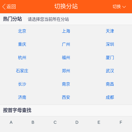
切换分站
返回
切换
热门分站
请选择您当前所在分站
北京
上海
天津
重庆
广州
深圳
杭州
福州
厦门
石家庄
郑州
武汉
长沙
南京
南昌
济南
西安
成都
按首字母查找
A
B
C
D
E
F