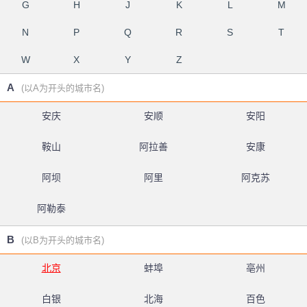
G
H
J
K
L
M
N
P
Q
R
S
T
W
X
Y
Z
A
(以A为开头的城市名)
安庆
安顺
安阳
鞍山
阿拉善
安康
阿坝
阿里
阿克苏
阿勒泰
B
(以B为开头的城市名)
北京
蚌埠
亳州
白银
北海
百色