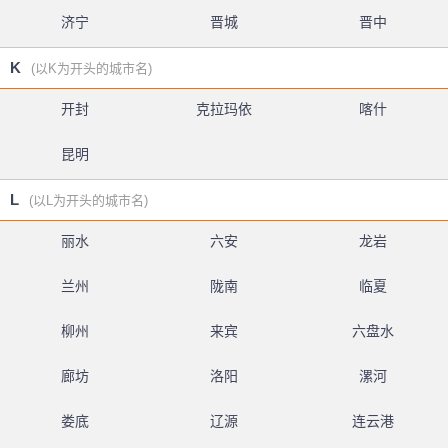
济宁
晋城
晋中
K
(以K为开头的城市名)
开封
克拉玛依
喀什
昆明
L
(以L为开头的城市名)
丽水
六安
龙岩
兰州
陇南
临夏
柳州
来宾
六盘水
廊坊
洛阳
漯河
娄底
辽源
连云港