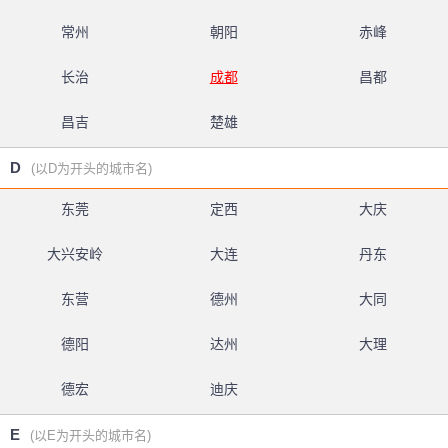
常州
朝阳
赤峰
长治
成都
昌都
昌吉
楚雄
D
(以D为开头的城市名)
东莞
定西
大庆
大兴安岭
大连
丹东
东营
德州
大同
德阳
达州
大理
德宏
迪庆
E
(以E为开头的城市名)