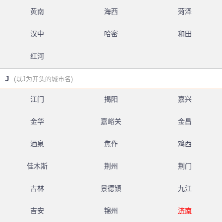
黄南
海西
菏泽
汉中
哈密
和田
红河
J
(以J为开头的城市名)
江门
揭阳
嘉兴
金华
嘉峪关
金昌
酒泉
焦作
鸡西
佳木斯
荆州
荆门
吉林
景德镇
九江
吉安
锦州
济南