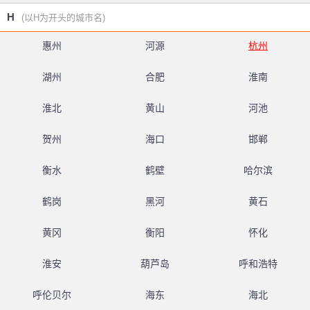
H
(以H为开头的城市名)
惠州
河源
杭州
湖州
合肥
淮南
淮北
黄山
河池
贺州
海口
邯郸
衡水
鹤壁
哈尔滨
鹤岗
黑河
黄石
黄冈
衡阳
怀化
淮安
葫芦岛
呼和浩特
呼伦贝尔
海东
海北