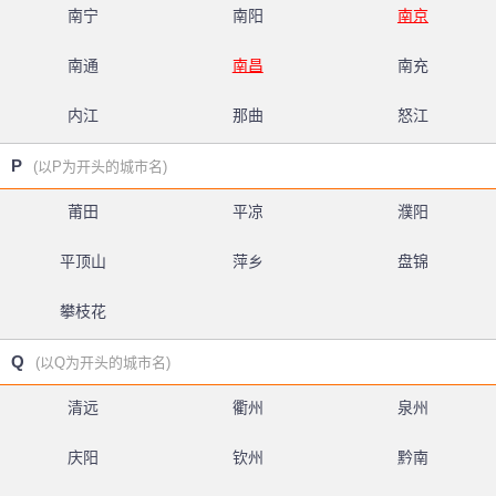
南宁
南阳
南京
南通
南昌
南充
内江
那曲
怒江
P
(以P为开头的城市名)
莆田
平凉
濮阳
平顶山
萍乡
盘锦
攀枝花
Q
(以Q为开头的城市名)
清远
衢州
泉州
庆阳
钦州
黔南