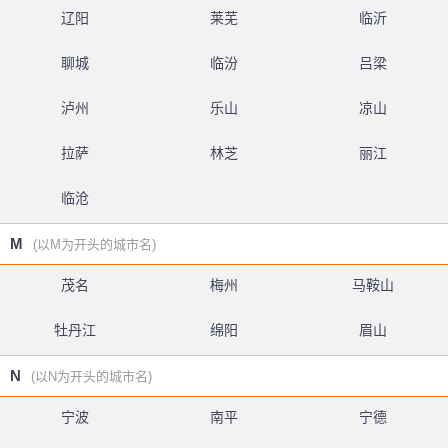
辽阳
莱芜
临沂
聊城
临汾
吕梁
泸州
乐山
凉山
拉萨
林芝
丽江
临沧
M
(以M为开头的城市名)
茂名
梅州
马鞍山
牡丹江
绵阳
眉山
N
(以N为开头的城市名)
宁波
南平
宁德