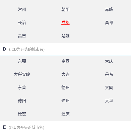
常州
朝阳
赤峰
长治
成都
昌都
昌吉
楚雄
D
(以D为开头的城市名)
东莞
定西
大庆
大兴安岭
大连
丹东
东营
德州
大同
德阳
达州
大理
德宏
迪庆
E
(以E为开头的城市名)