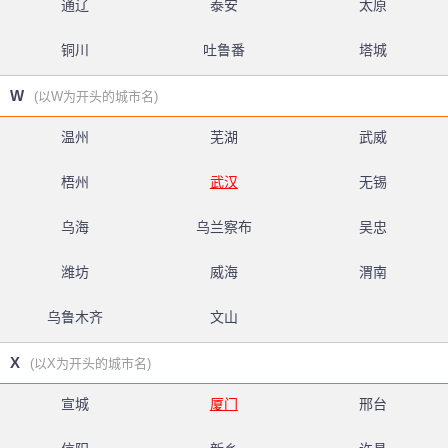
通辽
泰安
太原
铜川
吐鲁番
塔城
W
(以W为开头的城市名)
温州
芜湖
武威
梧州
武汉
无锡
乌海
乌兰察布
吴忠
潍坊
威海
渭南
乌鲁木齐
文山
X
(以X为开头的城市名)
宣城
厦门
邢台