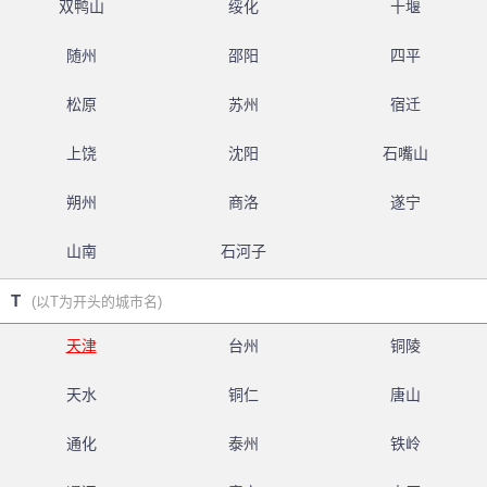
双鸭山
绥化
十堰
随州
邵阳
四平
松原
苏州
宿迁
上饶
沈阳
石嘴山
朔州
商洛
遂宁
山南
石河子
T
(以T为开头的城市名)
天津
台州
铜陵
天水
铜仁
唐山
通化
泰州
铁岭