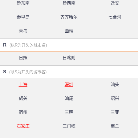
黔东南
黔西南
迁安
秦皇岛
齐齐哈尔
七台河
青岛
曲靖
R
(以R为开头的城市名)
日照
日喀则
S
(以S为开头的城市名)
上海
深圳
汕头
韶关
汕尾
绍兴
宿州
三明
三亚
石家庄
三门峡
商丘