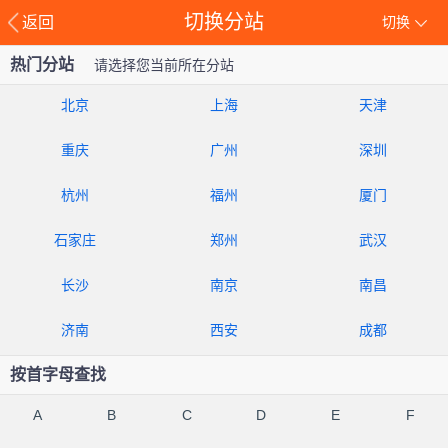
切换分站
返回
切换
热门分站
请选择您当前所在分站
北京
上海
天津
重庆
广州
深圳
杭州
福州
厦门
石家庄
郑州
武汉
长沙
南京
南昌
济南
西安
成都
按首字母查找
A
B
C
D
E
F