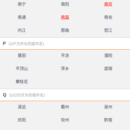
南宁
南阳
南京
南通
南昌
南充
内江
那曲
怒江
P
(以P为开头的城市名)
莆田
平凉
濮阳
平顶山
萍乡
盘锦
攀枝花
Q
(以Q为开头的城市名)
清远
衢州
泉州
庆阳
钦州
黔南