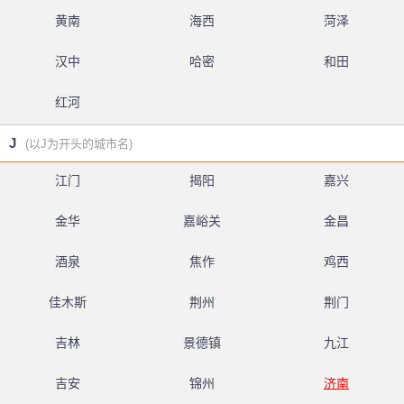
黄南
海西
菏泽
汉中
哈密
和田
红河
J
(以J为开头的城市名)
江门
揭阳
嘉兴
金华
嘉峪关
金昌
酒泉
焦作
鸡西
佳木斯
荆州
荆门
吉林
景德镇
九江
吉安
锦州
济南