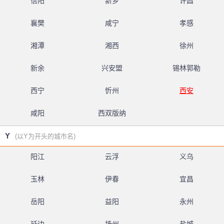
信阳
新乡
许昌
襄樊
咸宁
孝感
湘潭
湘西
徐州
新余
兴安盟
锡林郭勒
西宁
忻州
西安
咸阳
西双版纳
Y
(以Y为开头的城市名)
阳江
云浮
义乌
玉林
伊春
宜昌
岳阳
益阳
永州