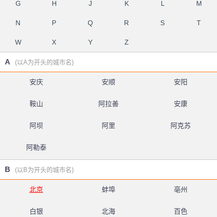
G
H
J
K
L
M
N
P
Q
R
S
T
W
X
Y
Z
A
(以A为开头的城市名)
安庆
安顺
安阳
鞍山
阿拉善
安康
阿坝
阿里
阿克苏
阿勒泰
B
(以B为开头的城市名)
北京
蚌埠
亳州
白银
北海
百色