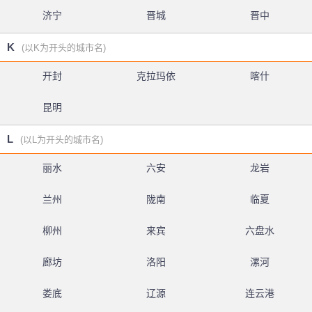
济宁
晋城
晋中
K
(以K为开头的城市名)
开封
克拉玛依
喀什
昆明
L
(以L为开头的城市名)
丽水
六安
龙岩
兰州
陇南
临夏
柳州
来宾
六盘水
廊坊
洛阳
漯河
娄底
辽源
连云港