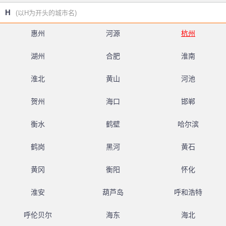
H
(以H为开头的城市名)
惠州
河源
杭州
湖州
合肥
淮南
淮北
黄山
河池
贺州
海口
邯郸
衡水
鹤壁
哈尔滨
鹤岗
黑河
黄石
黄冈
衡阳
怀化
淮安
葫芦岛
呼和浩特
呼伦贝尔
海东
海北