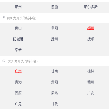
鄂州
恩施
鄂尔多斯
F
(以F为开头的城市名)
佛山
阜阳
福州
防城港
抚州
抚顺
阜新
G
(以G为开头的城市名)
广州
甘南
桂林
贵港
贵阳
赣州
固原
果洛
广安
广元
甘孜