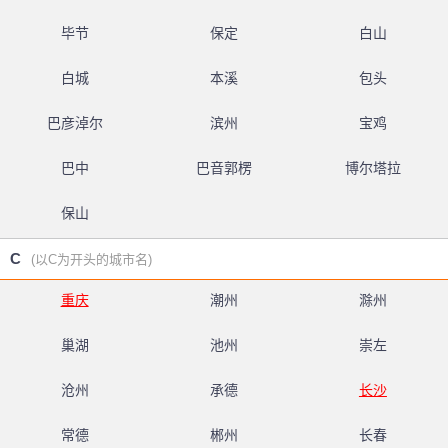
毕节
保定
白山
白城
本溪
包头
巴彦淖尔
滨州
宝鸡
巴中
巴音郭楞
博尔塔拉
保山
C
(以C为开头的城市名)
重庆
潮州
滁州
巢湖
池州
崇左
沧州
承德
长沙
常德
郴州
长春