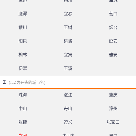
延边
扬州
盐城
鹰潭
宜春
营口
银川
玉树
烟台
阳泉
运城
延安
榆林
宜宾
雅安
伊犁
玉溪
Z
(以Z为开头的城市名)
珠海
湛江
肇庆
中山
舟山
漳州
张掖
遵义
张家口
郑州
驻马店
周口